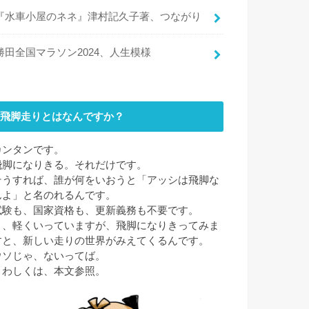
『水車小屋のネネ』津村記久子著、つながり
勝田全国マラソン2024、人生模様
飛脚走りとはなんですか？
カンタンです。
飛脚になりきる。それだけです。
そうすれば、誰が何をいおうと「アッシは飛脚な
んよ」と名のれるんです。
試験も、国家資格も、更新義務も不要です。
と、軽くいっていますが、飛脚になりきってみま
すと、新しい走りの世界がみえてくるんです。
ウソじゃ、ないってば。
くわしくは、本文参照。