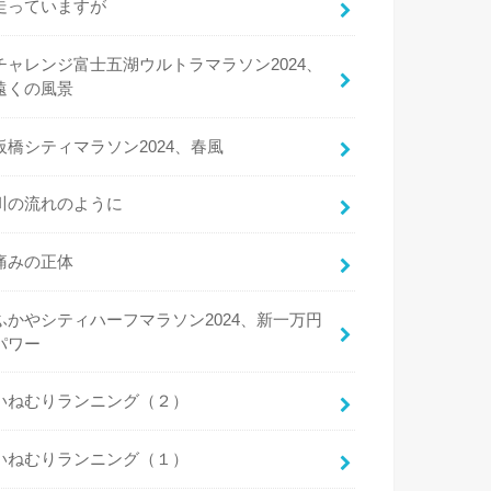
走っていますが
チャレンジ富士五湖ウルトラマラソン2024、
遠くの風景
板橋シティマラソン2024、春風
川の流れのように
痛みの正体
ふかやシティハーフマラソン2024、新一万円
パワー
いねむりランニング（２）
いねむりランニング（１）