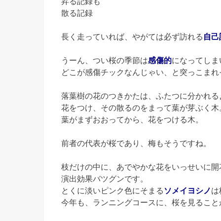
昇る記録も
散る記録
長く走っていれば、やがては必ず訪れる
自己
うーん、つい桜の季節は
感傷的
になってしま
どこが感傷チックなんじゃい、と突っこまれ
落葉樹の花のつきかたは、ふたつに分かれる
花をつけ、その散るのをまって葉が芽ぶく木
葉がまずおおってから、花をつける木。
前者の代表が桜であり、梅もそうですね。
枝だけの中に、あでやかな花をいっせいに開
演出効果バツグンです。
とくに淡いピンク色にそまる
ソメイヨシノ
は
今年も、ランニングコースに、桜を見ること