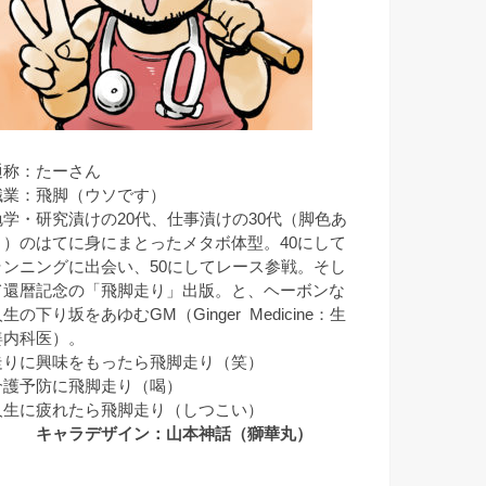
通称：たーさん
職業：飛脚（ウソです）
勉学・研究漬けの20代、仕事漬けの30代（脚色あ
り）のはてに身にまとったメタボ体型。40にして
ランニングに出会い、50にしてレース参戦。そし
て還暦記念の「飛脚走り」出版。と、ヘーボンな
生の下り坂をあゆむGM（Ginger Medicine：生
姜内科医）。
走りに興味をもったら飛脚走り（笑）
介護予防に飛脚走り（喝）
人生に疲れたら飛脚走り（しつこい）
キャラデザイン：山本神話（獅華丸）