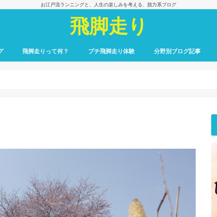
お江戸流ランニングと、人生の楽しみを考える、脱力系ブログ
飛脚走り
グ
飛脚走りって何？
プチ飛脚走り体験
分野別ブログ記事
飛脚走りのレース日記
飛脚走りへの招待
飛脚走りの心得
飛脚走りの理論
飛脚走りへの実践
飛脚走りと身体感覚
つれずれ雑記
出会いの一冊、一場面
飛脚走りと食の楽しみ
飛脚走りと養生
最初のごあいさつ