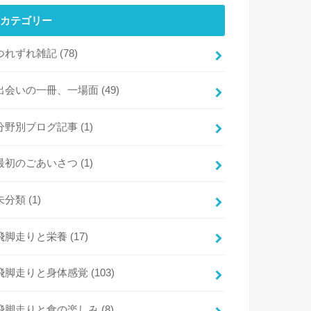
カテゴリー
つれずれ雑記
(78)
出会いの一冊、一場面
(49)
分野別ブログ記事
(1)
最初のごあいさつ
(1)
未分類
(1)
飛脚走りと栄養
(17)
飛脚走りと身体感覚
(103)
飛脚走りと食の楽しみ
(8)