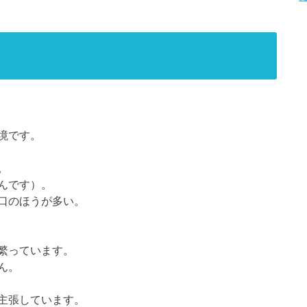
境です。
。
んです）。
口のほうが多い。
繁っています。
ん。
主張しています。