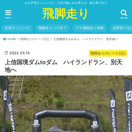
お江戸流ランニングと、人生の楽しみを考える、脱力系ブログ
飛脚走り
menu
search
生涯ランニング
飛脚走りって何？
プチ飛脚走り体験
分野別ブロ
HOME
飛脚走りのレース日記
上信国境ダムtoダム ハイランドラン、別天地へ
2022.09.19
飛脚走りのレース日記
上信国境ダムtoダム ハイランドラン、別天
地へ