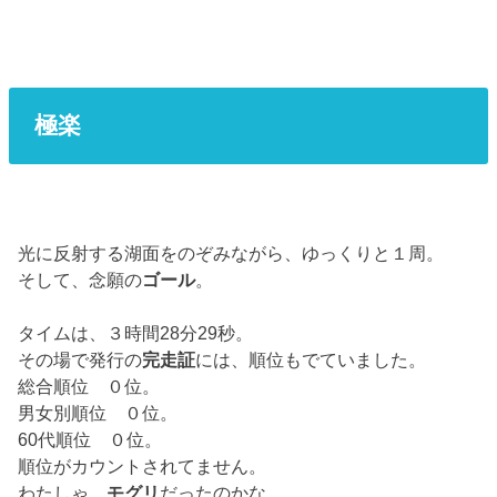
極楽
光に反射する湖面をのぞみながら、ゆっくりと１周。
そして、念願の
ゴール
。
タイムは、３時間28分29秒。
その場で発行の
完走証
には、順位もでていました。
総合順位 ０位。
男女別順位 ０位。
60代順位 ０位。
順位がカウントされてません。
わたしゃ、
モグリ
だったのかな。