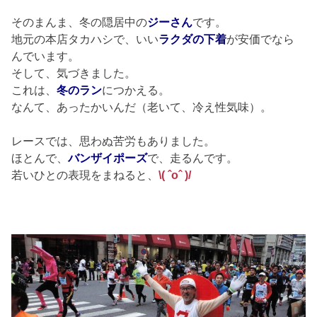
そのまんま、冬の隠居中の
ジーさん
です。
地元の本店タカハシで、いい
ラクダの下着
が安価でなら
んでいます。
そして、気づきました。
これは、
冬のラン
につかえる。
なんて、あったかいんだ（老いて、冷え性気味）。
レースでは、思わぬ苦労もありました。
ほとんで、
バンザイポーズ
で、走るんです。
若いひとの表現をまねると、
\( ˆoˆ )/