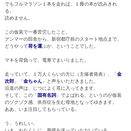
でもフルマラソン１本を走れば、１冊の本が読みきれ
る。
読めません。
この仮装で一番苦労したこと。
グンマーの田舎から、新宿都庁前のスタート地点まで、
どうやって
荷を運
ぶか、ということでした。
マキを背負って、電車でまいりました。
走っていて、１万人くらいの方に（主催者発表）、「
金
次郎
」「
金ちゃ
ん
」と声をいただきました。
沿道の声は、じつによく耳に入ってきます。
そして、この「
固有名詞
」でよばれる、というのが仮装
のゾクゾク感、依存症を生む母地となってゆきます。
ああ、いま注目してもらっている。
う、うれしい。
いま、わたくしに、声援を送っていただいている。