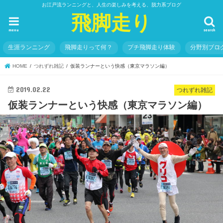
お江戸流ランニングと、人生の楽しみを考える、脱力系ブログ
飛脚走り
menu
search
生涯ランニング
飛脚走りって何？
プチ飛脚走り体験
分野別ブロ
HOME
つれずれ雑記
仮装ランナーという快感（東京マラソン編）
2019.02.22
つれずれ雑記
仮装ランナーという快感（東京マラソン編）