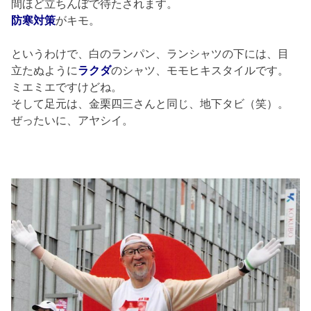
間ほど立ちんぼで待たされます。
防寒対策
がキモ。
というわけで、白のランパン、ランシャツの下には、目
立たぬように
ラク
ダ
のシャツ、モモヒキスタイルです。
ミエミエですけどね。
そして足元は、金栗四三さんと同じ、地下タビ（笑）。
ぜったいに、アヤシイ。