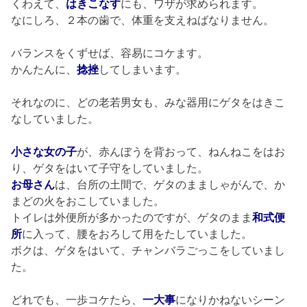
くわえて、
はきこなす
にも、ワザが求められます。
なにしろ、２本の歯で、体重を支えねばなりません。
バランスをくずせば、容易にコケます。
かんたんに、
捻挫
してしまいます。
それなのに、どの老若男女も、みな器用にゲタをはきこ
なしていました。
小さな女の子
が、赤んぼうを背おって、ねんねこをはお
り、ゲタをはいて子守をしていました。
お母さん
は、台所の土間で、ゲタのまましゃがんで、か
まどの火をおこしていました。
トイレは外便所が多かったのですが、ゲタのまま
和式便
所
に入って、腰をおろして用をたしていました。
ボクは、ゲタをはいて、チャンバラごっこをしていまし
た。
どれでも、一歩コケたら、
一大事
になりかねないシーン