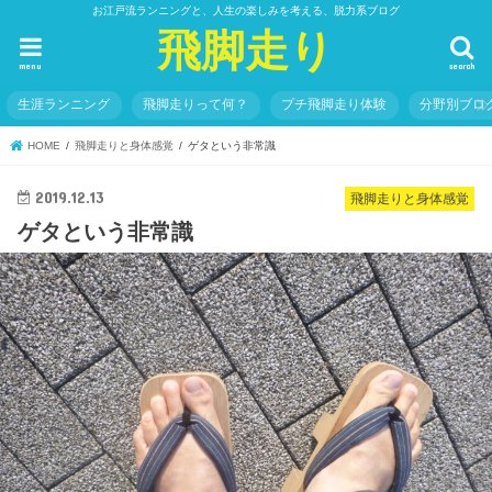
お江戸流ランニングと、人生の楽しみを考える、脱力系ブログ
飛脚走り
menu
search
生涯ランニング
飛脚走りって何？
プチ飛脚走り体験
分野別ブロ
HOME
飛脚走りと身体感覚
ゲタという非常識
2019.12.13
飛脚走りと身体感覚
ゲタという非常識