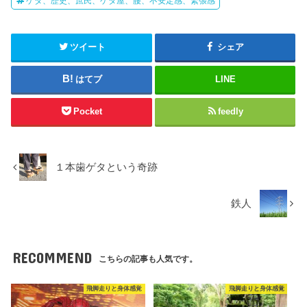
ゲタ、歴史、庶民、ゲタ屋、腰、不安定感、緊張感
ツイート
シェア
はてブ
LINE
Pocket
feedly
１本歯ゲタという奇跡
鉄人
RECOMMEND
こちらの記事も人気です。
飛脚走りと身体感覚
飛脚走りと身体感覚