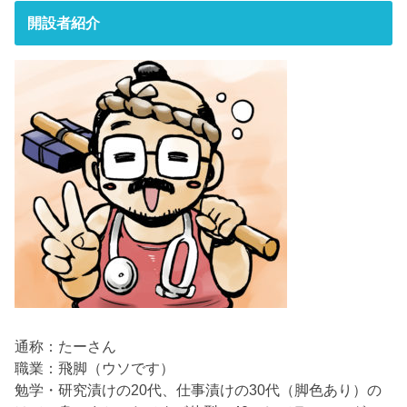
開設者紹介
通称：たーさん
職業：飛脚（ウソです）
勉学・研究漬けの20代、仕事漬けの30代（脚色あり）の