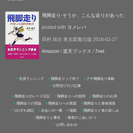
飛脚走り-そうか、こんな走りがあった
posted with
ヨメレバ
田村 雄次 東京図書出版 2018-02-27
Amazon
/
楽天ブックス
/
7net
生涯ランニング
飛脚走りって何？
プチ飛脚走り体験
分野別ブログ記事
飛脚走りのレース日記
飛脚走りへの招待
飛脚走りの心得
飛脚走りの理論
飛脚走りへの実践
飛脚走りと身体感覚
つれずれ雑記
出会いの一冊、一場面
飛脚走りと食の楽しみ
飛脚走りと養生
最初のごあいさつ
お問い合わせ