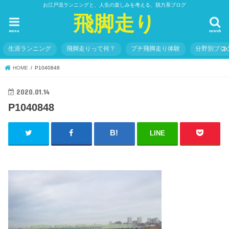
お江戸流ランニングと、人生の楽しみを考える、脱力系ブログ
飛脚走り
menu
search
生涯ランニング
飛脚走りって何？
プチ飛脚走り体験
分野別ブロ
HOME
P1040848
2020.01.14
P1040848
LINE