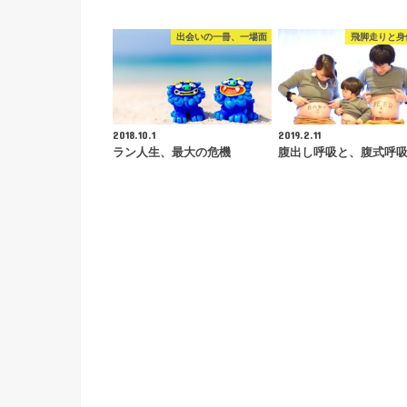
出会いの一冊、一場面
飛脚走りと身
2018.10.1
2019.2.11
ラン人生、最大の危機
腹出し呼吸と、腹式呼