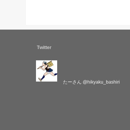
Twitter
たーさん @hikyaku_bashiri