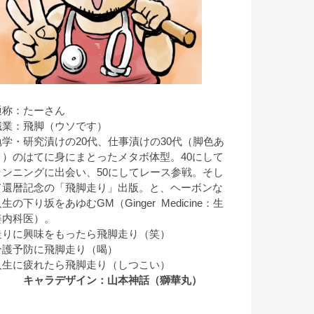
通称：たーさん
職業：飛脚（ウソです）
勉学・研究漬けの20代、仕事漬けの30代（脚色あ
り）のはてに身にまとったメタボ体型。40にして
ランニングに出会い、50にしてレース参戦。そし
て還暦記念の「飛脚走り」出版。と、ヘーボンな
生の下り坂をあゆむGM（Ginger Medicine：生
姜内科医）。
走りに興味をもったら飛脚走り（笑）
介護予防に飛脚走り（喝）
人生に疲れたら飛脚走り（しつこい）
キャラデザイン：山本神話（獅華丸）