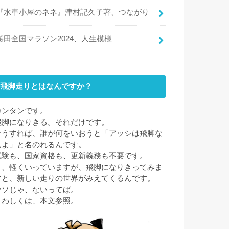
『水車小屋のネネ』津村記久子著、つながり
勝田全国マラソン2024、人生模様
飛脚走りとはなんですか？
カンタンです。
飛脚になりきる。それだけです。
そうすれば、誰が何をいおうと「アッシは飛脚な
んよ」と名のれるんです。
試験も、国家資格も、更新義務も不要です。
と、軽くいっていますが、飛脚になりきってみま
すと、新しい走りの世界がみえてくるんです。
ウソじゃ、ないってば。
くわしくは、本文参照。