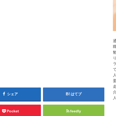
人
シェア
はてブ
Pocket
feedly