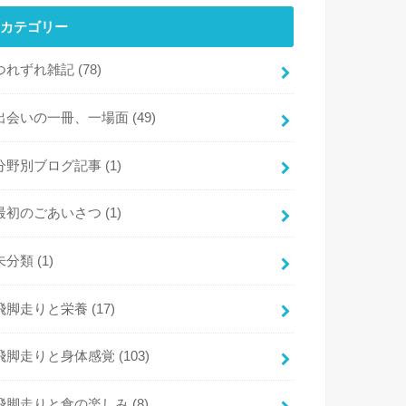
カテゴリー
つれずれ雑記
(78)
出会いの一冊、一場面
(49)
分野別ブログ記事
(1)
最初のごあいさつ
(1)
未分類
(1)
飛脚走りと栄養
(17)
飛脚走りと身体感覚
(103)
飛脚走りと食の楽しみ
(8)