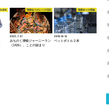
体感覚
飛脚走りのレース日記
飛脚走りの理論
2023.7.21
2018.10.12
吸
みちのく津軽ジャーニーラン
ペットボトル２本
（142k）、ことの始まり