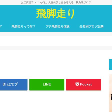
お江戸流ランニングと、人生の楽しみを考える、脱力系ブログ
飛脚走り
グ
飛脚走りって何？
プチ飛脚走り体験
分野別ブログ記事
飛脚走りのレース日記
飛脚走りへの招待
飛脚走りの心得
飛脚走りの理論
飛脚走りへの実践
飛脚走りと身体感覚
つれずれ雑記
出会いの一冊、一場面
飛脚走りと食の楽しみ
飛脚走りと養生
最初のごあいさつ
はてブ
LINE
Pocket