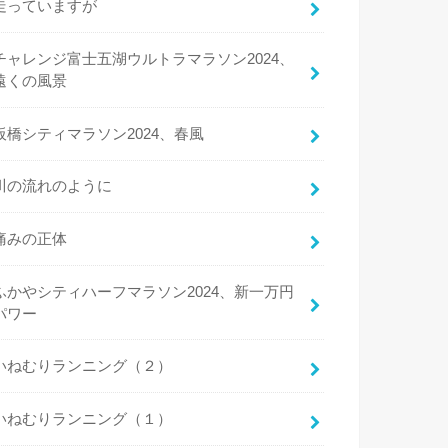
走っていますが
チャレンジ富士五湖ウルトラマラソン2024、
遠くの風景
板橋シティマラソン2024、春風
川の流れのように
痛みの正体
ふかやシティハーフマラソン2024、新一万円
パワー
いねむりランニング（２）
いねむりランニング（１）