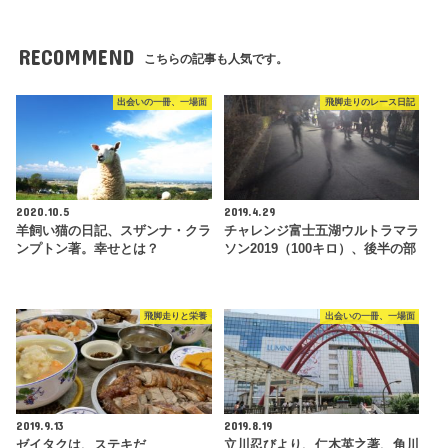
RECOMMEND
こちらの記事も人気です。
出会いの一冊、一場面
飛脚走りのレース日記
2020.10.5
2019.4.29
羊飼い猫の日記、スザンナ・クラ
チャレンジ富士五湖ウルトラマラ
ンプトン著。幸せとは？
ソン2019（100キロ）、後半の部
飛脚走りと栄養
出会いの一冊、一場面
2019.9.13
2019.8.19
ゼイタクは、ステキだ
立川忍びより、仁木英之著、角川