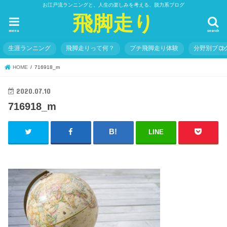
お江戸流ランニングと、人生の楽しみを考える、脱力系ブログ
飛脚走り
menu
search
生涯ランニング
飛脚走りって何？
プチ飛脚走り体験
分野別ブロ
HOME
716918_m
2020.07.10
716918_m
LINE