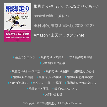
飛脚走り-そうか、こんな走りがあった
posted with
ヨメレバ
田村 雄次 東京図書出版 2018-02-27
Amazon
/
楽天ブックス
/
7net
生涯ランニング
飛脚走りって何？
プチ飛脚走り体験
分野別ブログ記事
飛脚走りのレース日記
飛脚走りへの招待
飛脚走りの心得
飛脚走りの理論
飛脚走りへの実践
飛脚走りと身体感覚
つれずれ雑記
出会いの一冊、一場面
飛脚走りと食の楽しみ
飛脚走りと養生
最初のごあいさつ
お問い合わせ
©Copyright2026
飛脚走り
.All Rights Reserved.