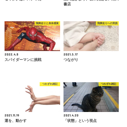
書店
飛脚走りと身体感覚
飛脚走りへの実践
2022.4.8
2021.5.17
スパイダーマンに挑戦
つながり
つれずれ雑記
つれずれ雑記
2021.11.19
2021.4.20
運を、動かす
「状態」という視点