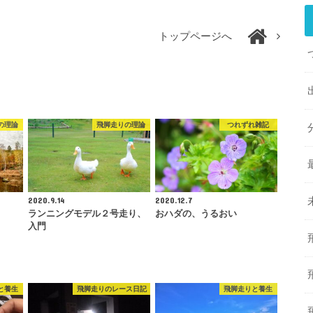
トップページへ
の理論
飛脚走りの理論
つれずれ雑記
2020.9.14
2020.12.7
ランニングモデル２号走り、
おハダの、うるおい
入門
と養生
飛脚走りのレース日記
飛脚走りと養生