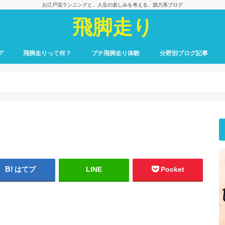
お江戸流ランニングと、人生の楽しみを考える、脱力系ブログ
飛脚走り
グ
飛脚走りって何？
プチ飛脚走り体験
分野別ブログ記事
飛脚走りのレース日記
飛脚走りへの招待
飛脚走りの心得
飛脚走りの理論
飛脚走りへの実践
飛脚走りと身体感覚
つれずれ雑記
出会いの一冊、一場面
飛脚走りと食の楽しみ
飛脚走りと養生
最初のごあいさつ
はてブ
LINE
Pocket