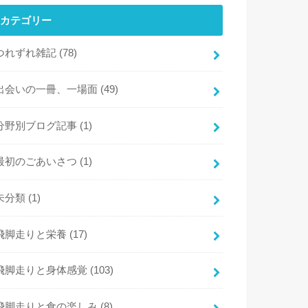
カテゴリー
つれずれ雑記
(78)
出会いの一冊、一場面
(49)
分野別ブログ記事
(1)
最初のごあいさつ
(1)
未分類
(1)
飛脚走りと栄養
(17)
飛脚走りと身体感覚
(103)
飛脚走りと食の楽しみ
(8)