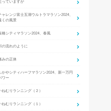
走っていますが
チャレンジ富士五湖ウルトラマラソン2024、
遠くの風景
板橋シティマラソン2024、春風
川の流れのように
痛みの正体
ふかやシティハーフマラソン2024、新一万円
パワー
いねむりランニング（２）
いねむりランニング（１）