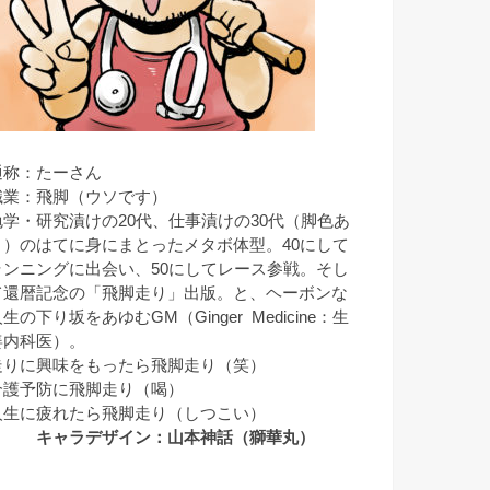
通称：たーさん
職業：飛脚（ウソです）
勉学・研究漬けの20代、仕事漬けの30代（脚色あ
り）のはてに身にまとったメタボ体型。40にして
ランニングに出会い、50にしてレース参戦。そし
て還暦記念の「飛脚走り」出版。と、ヘーボンな
生の下り坂をあゆむGM（Ginger Medicine：生
姜内科医）。
走りに興味をもったら飛脚走り（笑）
介護予防に飛脚走り（喝）
人生に疲れたら飛脚走り（しつこい）
キャラデザイン：山本神話（獅華丸）