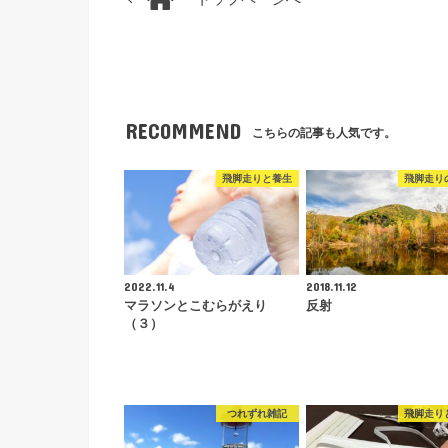
RECOMMEND
こちらの記事も人気です。
飛脚走りと養生
飛脚走り
2022.11.4
2018.11.12
マラソンとこむらがえり
反射
（３）
つれずれ雑記
飛脚走り