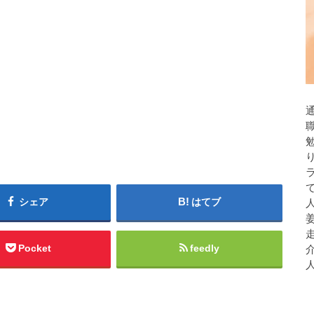
シェア
はてブ
人
Pocket
feedly