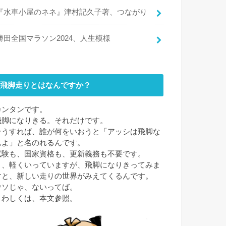
『水車小屋のネネ』津村記久子著、つながり
勝田全国マラソン2024、人生模様
飛脚走りとはなんですか？
カンタンです。
飛脚になりきる。それだけです。
そうすれば、誰が何をいおうと「アッシは飛脚な
んよ」と名のれるんです。
試験も、国家資格も、更新義務も不要です。
と、軽くいっていますが、飛脚になりきってみま
すと、新しい走りの世界がみえてくるんです。
ウソじゃ、ないってば。
くわしくは、本文参照。