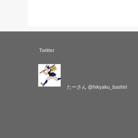
Twitter
たーさん @hikyaku_bashiri