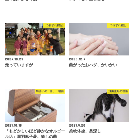
つれずれ雑記
つれずれ雑記
2024.10.29
2020.12.4
走っていますが
曲がったおハダ、かいかい
出会いの一冊、一場面
飛脚走りの理論
2021.10.18
2021.9.20
「もどかしいほど静かなオルゴー
柔軟体操、奥深し
ル店」瀧羽麻子著。癒しの曲