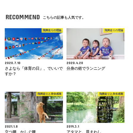
RECOMMEND
こちらの記事も人気です。
飛脚走りの理論
飛脚走りの理論
2020.7.10
2020.4.20
さよなら「体育の日」、でいいで
分身の術でランニング
すか？
飛脚走りと身体感覚
飛脚走りと身体感覚
2021.1.8
2019.3.1
立つ腰、かしぐ腰
アタマと、皿まわし