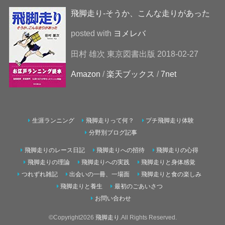
飛脚走り-そうか、こんな走りがあった
posted with
ヨメレバ
田村 雄次 東京図書出版 2018-02-27
Amazon
/
楽天ブックス
/
7net
生涯ランニング
飛脚走りって何？
プチ飛脚走り体験
分野別ブログ記事
飛脚走りのレース日記
飛脚走りへの招待
飛脚走りの心得
飛脚走りの理論
飛脚走りへの実践
飛脚走りと身体感覚
つれずれ雑記
出会いの一冊、一場面
飛脚走りと食の楽しみ
飛脚走りと養生
最初のごあいさつ
お問い合わせ
©Copyright2026
飛脚走り
.All Rights Reserved.