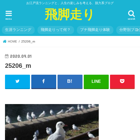
お江戸流ランニングと、人生の楽しみを考える、脱力系ブログ
飛脚走り
menu
search
生涯ランニング
飛脚走りって何？
プチ飛脚走り体験
分野別ブロ
HOME
25206_m
2020.09.01
25206_m
LINE