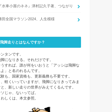
『水車小屋のネネ』津村記久子著、つながり
勝田全国マラソン2024、人生模様
飛脚走りとはなんですか？
カンタンです。
飛脚になりきる。それだけです。
そうすれば、誰が何をいおうと「アッシは飛脚な
んよ」と名のれるんです。
試験も、国家資格も、更新義務も不要です。
と、軽くいっていますが、飛脚になりきってみま
すと、新しい走りの世界がみえてくるんです。
ウソじゃ、ないってば。
くわしくは、本文参照。