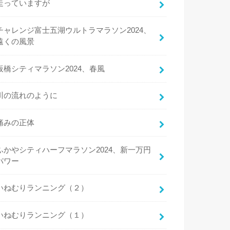
走っていますが
チャレンジ富士五湖ウルトラマラソン2024、
遠くの風景
板橋シティマラソン2024、春風
川の流れのように
痛みの正体
ふかやシティハーフマラソン2024、新一万円
パワー
いねむりランニング（２）
いねむりランニング（１）