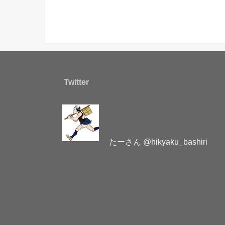
Twitter
たーさん @hikyaku_bashiri