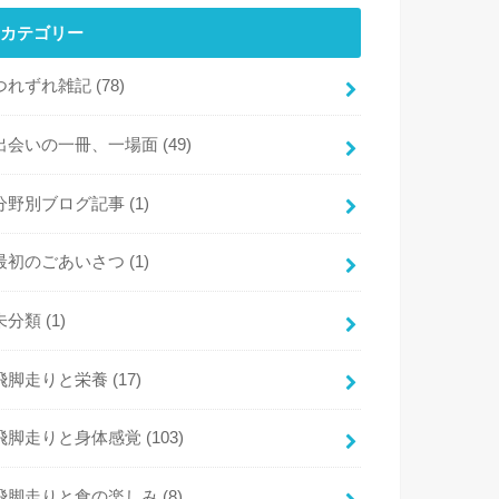
カテゴリー
つれずれ雑記
(78)
出会いの一冊、一場面
(49)
分野別ブログ記事
(1)
最初のごあいさつ
(1)
未分類
(1)
飛脚走りと栄養
(17)
飛脚走りと身体感覚
(103)
飛脚走りと食の楽しみ
(8)