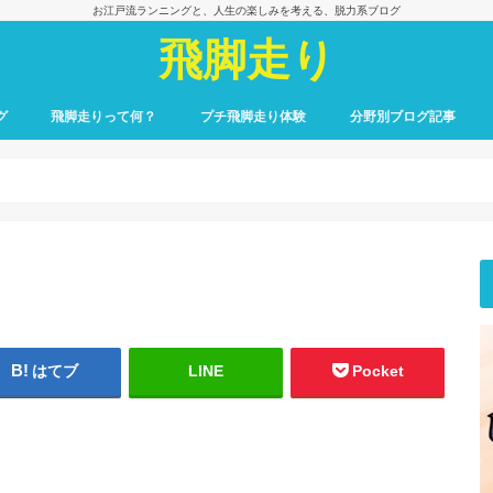
お江戸流ランニングと、人生の楽しみを考える、脱力系ブログ
飛脚走り
グ
飛脚走りって何？
プチ飛脚走り体験
分野別ブログ記事
飛脚走りのレース日記
飛脚走りへの招待
飛脚走りの心得
飛脚走りの理論
飛脚走りへの実践
飛脚走りと身体感覚
つれずれ雑記
出会いの一冊、一場面
飛脚走りと食の楽しみ
飛脚走りと養生
最初のごあいさつ
はてブ
LINE
Pocket