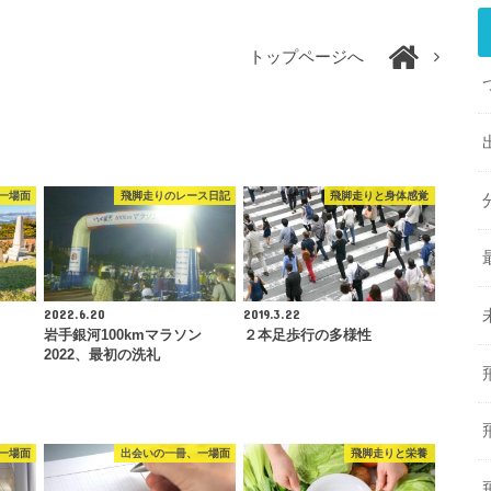
トップページへ
一場面
飛脚走りのレース日記
飛脚走りと身体感覚
2022.6.20
2019.3.22
岩手銀河100kmマラソン
２本足歩行の多様性
2022、最初の洗礼
一場面
出会いの一冊、一場面
飛脚走りと栄養