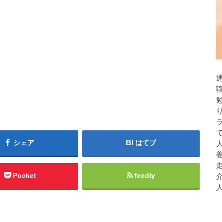
シェア
はてブ
人
Pocket
feedly