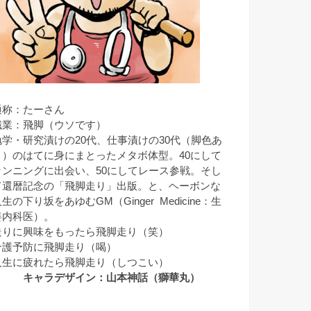
通称：たーさん
職業：飛脚（ウソです）
勉学・研究漬けの20代、仕事漬けの30代（脚色あ
り）のはてに身にまとったメタボ体型。40にして
ランニングに出会い、50にしてレース参戦。そし
て還暦記念の「飛脚走り」出版。と、ヘーボンな
生の下り坂をあゆむGM（Ginger Medicine：生
姜内科医）。
走りに興味をもったら飛脚走り（笑）
介護予防に飛脚走り（喝）
人生に疲れたら飛脚走り（しつこい）
キャラデザイン：山本神話（獅華丸）