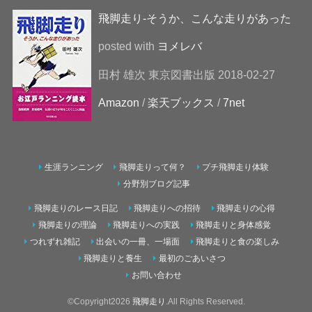
飛脚走り-そうか、こんな走りがあった
posted with
ヨメレバ
田村 雄次 東京図書出版 2018-02-27
Amazon
/
楽天ブックス
/
7net
生涯ランニング
飛脚走りって何？
プチ飛脚走り体験
分野別ブログ記事
飛脚走りのレース日記
飛脚走りへの招待
飛脚走りの心得
飛脚走りの理論
飛脚走りへの実践
飛脚走りと身体感覚
つれずれ雑記
出会いの一冊、一場面
飛脚走りと食の楽しみ
飛脚走りと養生
最初のごあいさつ
お問い合わせ
©Copyright2026
飛脚走り
.All Rights Reserved.