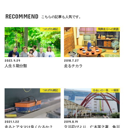
RECOMMEND
こちらの記事も人気です。
つれずれ雑記
飛脚走りへの実践
2023.9.29
2018.7.27
人生５期分類
走るチカラ
つれずれ雑記
出会いの一冊、一場面
2021.1.22
2019.8.19
走るとアタマは良くなるか？
立川忍びより、仁木英之著、角川