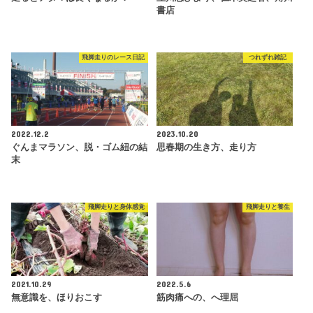
書店
飛脚走りのレース日記
つれずれ雑記
2022.12.2
2023.10.20
ぐんまマラソン、脱・ゴム紐の結
思春期の生き方、走り方
末
飛脚走りと身体感覚
飛脚走りと養生
2021.10.29
2022.5.6
無意識を、ほりおこす
筋肉痛への、へ理屈