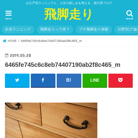
お江戸流ランニングと、人生の楽しみを考える、脱力系ブログ
飛脚走り
menu
search
生涯ランニング
飛脚走りって何？
プチ飛脚走り体験
分野別ブロ
HOME
6465fe745c6c8eb74407190ab2f8c465_m
2019.05.28
6465fe745c6c8eb74407190ab2f8c465_m
LINE