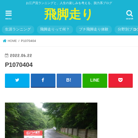
お江戸流ランニングと、人生の楽しみを考える、脱力系ブログ
飛脚走り
menu
search
生涯ランニング
飛脚走りって何？
プチ飛脚走り体験
分野別ブロ
HOME
P1070404
2022.06.22
P1070404
LINE