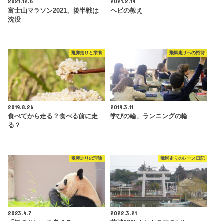
2021.12.6
2021.2.19
富士山マラソン2021、後半戦は
ヘビの教え
沈没
飛脚走りと栄養
飛脚走りへの招待
2019.8.26
2019.3.11
食べてから走る？食べる前に走
学びの輪、ランニングの輪
る？
飛脚走りの理論
飛脚走りのレース日記
2023.4.7
2022.3.21