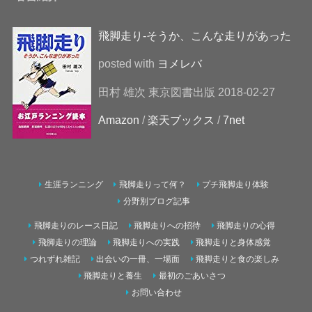
飛脚走り-そうか、こんな走りがあった
posted with
ヨメレバ
田村 雄次 東京図書出版 2018-02-27
Amazon
/
楽天ブックス
/
7net
生涯ランニング
飛脚走りって何？
プチ飛脚走り体験
分野別ブログ記事
飛脚走りのレース日記
飛脚走りへの招待
飛脚走りの心得
飛脚走りの理論
飛脚走りへの実践
飛脚走りと身体感覚
つれずれ雑記
出会いの一冊、一場面
飛脚走りと食の楽しみ
飛脚走りと養生
最初のごあいさつ
お問い合わせ