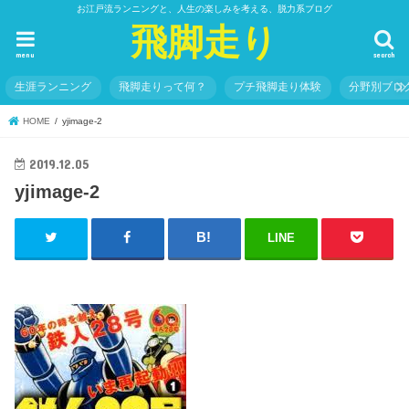
お江戸流ランニングと、人生の楽しみを考える、脱力系ブログ
飛脚走り
menu
search
生涯ランニング
飛脚走りって何？
プチ飛脚走り体験
分野別ブロ
HOME
yjimage-2
2019.12.05
yjimage-2
LINE