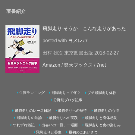
著書紹介
飛脚走り-そうか、こんな走りがあった
posted with
ヨメレバ
田村 雄次 東京図書出版 2018-02-27
Amazon
/
楽天ブックス
/
7net
生涯ランニング
飛脚走りって何？
プチ飛脚走り体験
分野別ブログ記事
飛脚走りのレース日記
飛脚走りへの招待
飛脚走りの心得
飛脚走りの理論
飛脚走りへの実践
飛脚走りと身体感覚
つれずれ雑記
出会いの一冊、一場面
飛脚走りと食の楽しみ
飛脚走りと養生
最初のごあいさつ