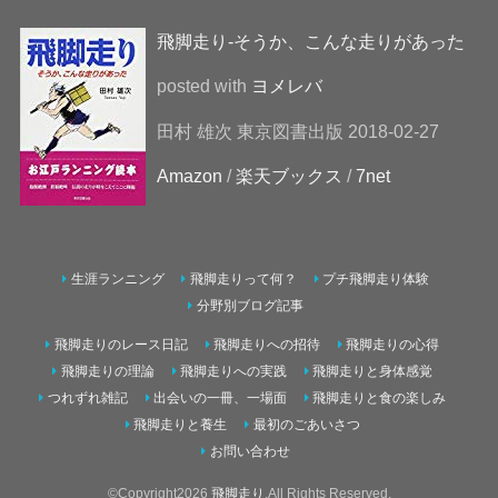
飛脚走り-そうか、こんな走りがあった
posted with
ヨメレバ
田村 雄次 東京図書出版 2018-02-27
Amazon
/
楽天ブックス
/
7net
生涯ランニング
飛脚走りって何？
プチ飛脚走り体験
分野別ブログ記事
飛脚走りのレース日記
飛脚走りへの招待
飛脚走りの心得
飛脚走りの理論
飛脚走りへの実践
飛脚走りと身体感覚
つれずれ雑記
出会いの一冊、一場面
飛脚走りと食の楽しみ
飛脚走りと養生
最初のごあいさつ
お問い合わせ
©Copyright2026
飛脚走り
.All Rights Reserved.