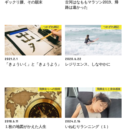
ギックリ腰、その顛末
古河はなももマラソン2019、帰
路は遠かった
つれずれ雑記
つれずれ雑記
2021.2.1
2020.6.22
「きょういく」と「きょうよう」
レジリエンス、しなやかに
飛脚走りへの招待
飛脚走りと身体感覚
2018.6.11
2024.2.16
１枚の地図がかえた人生
いねむりランニング（１）