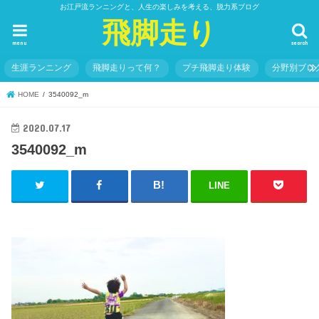
お江戸流ランニングと、人生の楽しみを考える、脱力系ブログ
飛脚走り
menu
search
生涯ランニング
飛脚走りって何？
プチ飛脚走り体験
分野別ブロ
HOME
3540092_m
2020.07.17
3540092_m
LINE