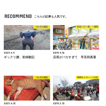
RECOMMEND
こちらの記事も人気です。
つれずれ雑記
出会いの一冊、一場面
2021.4.9
2019.9.16
ギックリ腰、初体験記
店長がバカすぎて 早見和真著
つれずれ雑記
飛脚走りのレース日記
2021.4.12
2019.3.15