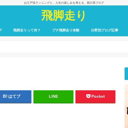
お江戸流ランニングと、人生の楽しみを考える、脱力系ブログ
飛脚走り
グ
飛脚走りって何？
プチ飛脚走り体験
分野別ブログ記事
飛脚走りのレース日記
飛脚走りへの招待
飛脚走りの心得
飛脚走りの理論
飛脚走りへの実践
飛脚走りと身体感覚
つれずれ雑記
出会いの一冊、一場面
飛脚走りと食の楽しみ
飛脚走りと養生
最初のごあいさつ
はてブ
LINE
Pocket