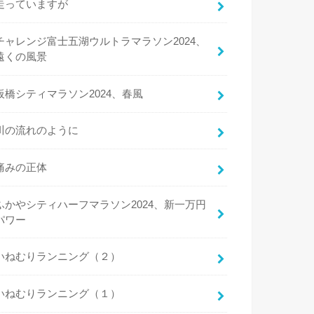
走っていますが
チャレンジ富士五湖ウルトラマラソン2024、
遠くの風景
板橋シティマラソン2024、春風
川の流れのように
痛みの正体
ふかやシティハーフマラソン2024、新一万円
パワー
いねむりランニング（２）
いねむりランニング（１）