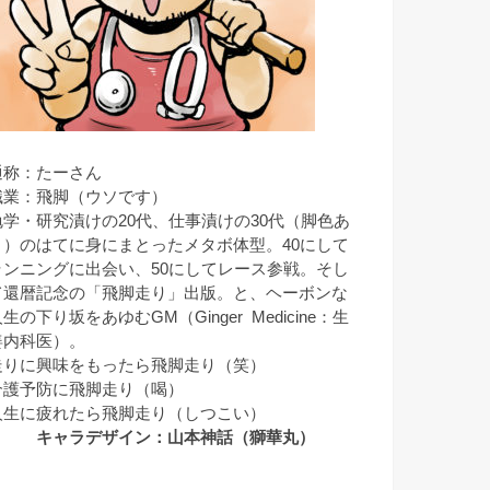
通称：たーさん
職業：飛脚（ウソです）
勉学・研究漬けの20代、仕事漬けの30代（脚色あ
り）のはてに身にまとったメタボ体型。40にして
ランニングに出会い、50にしてレース参戦。そし
て還暦記念の「飛脚走り」出版。と、ヘーボンな
生の下り坂をあゆむGM（Ginger Medicine：生
姜内科医）。
走りに興味をもったら飛脚走り（笑）
介護予防に飛脚走り（喝）
人生に疲れたら飛脚走り（しつこい）
キャラデザイン：山本神話（獅華丸）