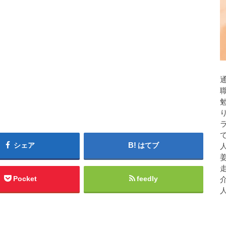
シェア
はてブ
人
Pocket
feedly