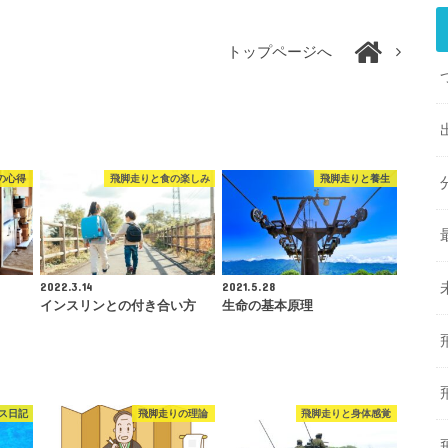
トップページへ
の心得
飛脚走りと食の楽しみ
飛脚走りと養生
2022.3.14
2021.5.28
インスリンとの付き合い方
生命の基本原理
ス日記
飛脚走りの理論
飛脚走りと身体感覚