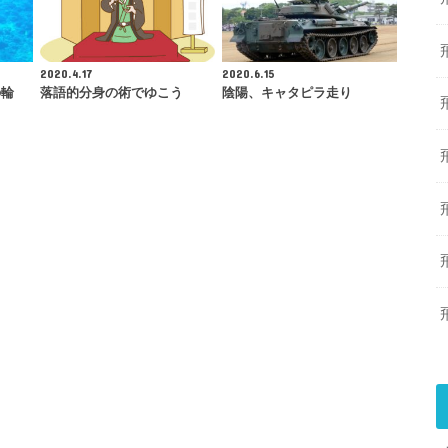
2020.4.17
2020.6.15
の輪
落語的分身の術でゆこう
陰陽、キャタピラ走り