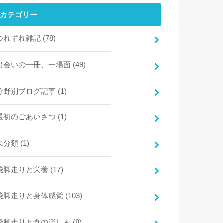
カテゴリー
つれずれ雑記
(78)
出会いの一冊、一場面
(49)
分野別ブログ記事
(1)
最初のごあいさつ
(1)
未分類
(1)
飛脚走りと栄養
(17)
飛脚走りと身体感覚
(103)
飛脚走りと食の楽しみ
(8)