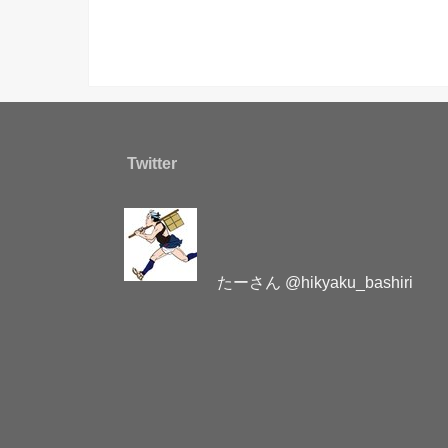
Twitter
たーさん @hikyaku_bashiri