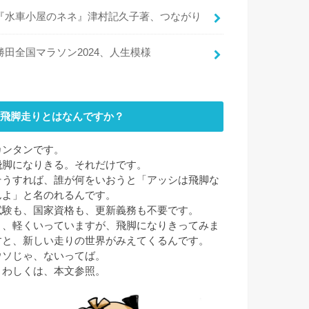
『水車小屋のネネ』津村記久子著、つながり
勝田全国マラソン2024、人生模様
飛脚走りとはなんですか？
カンタンです。
飛脚になりきる。それだけです。
そうすれば、誰が何をいおうと「アッシは飛脚な
んよ」と名のれるんです。
試験も、国家資格も、更新義務も不要です。
と、軽くいっていますが、飛脚になりきってみま
すと、新しい走りの世界がみえてくるんです。
ウソじゃ、ないってば。
くわしくは、本文参照。