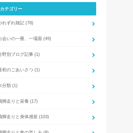
カテゴリー
つれずれ雑記
(78)
出会いの一冊、一場面
(49)
分野別ブログ記事
(1)
最初のごあいさつ
(1)
未分類
(1)
飛脚走りと栄養
(17)
飛脚走りと身体感覚
(103)
飛脚走りと食の楽しみ
(8)