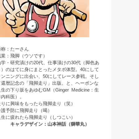
通称：たーさん
職業：飛脚（ウソです）
勉学・研究漬けの20代、仕事漬けの30代（脚色あ
り）のはてに身にまとったメタボ体型。40にして
ランニングに出会い、50にしてレース参戦。そし
て還暦記念の「飛脚走り」出版。と、ヘーボンな
生の下り坂をあゆむGM（Ginger Medicine：生
姜内科医）。
走りに興味をもったら飛脚走り（笑）
介護予防に飛脚走り（喝）
人生に疲れたら飛脚走り（しつこい）
キャラデザイン：山本神話（獅華丸）