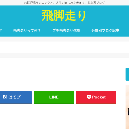
お江戸流ランニングと、人生の楽しみを考える、脱力系ブログ
飛脚走り
グ
飛脚走りって何？
プチ飛脚走り体験
分野別ブログ記事
飛脚走りのレース日記
飛脚走りへの招待
飛脚走りの心得
飛脚走りの理論
飛脚走りへの実践
飛脚走りと身体感覚
つれずれ雑記
出会いの一冊、一場面
飛脚走りと食の楽しみ
飛脚走りと養生
最初のごあいさつ
はてブ
LINE
Pocket