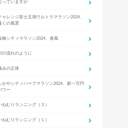
走っていますが
チャレンジ富士五湖ウルトラマラソン2024、
遠くの風景
板橋シティマラソン2024、春風
川の流れのように
痛みの正体
ふかやシティハーフマラソン2024、新一万円
パワー
いねむりランニング（２）
いねむりランニング（１）