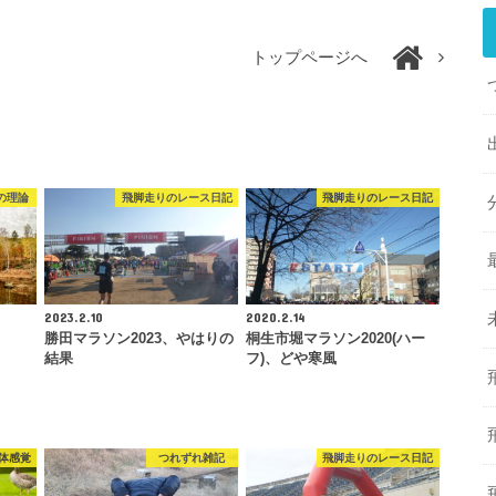
トップページへ
の理論
飛脚走りのレース日記
飛脚走りのレース日記
2023.2.10
2020.2.14
勝田マラソン2023、やはりの
桐生市堀マラソン2020(ハー
結果
フ)、どや寒風
体感覚
つれずれ雑記
飛脚走りのレース日記