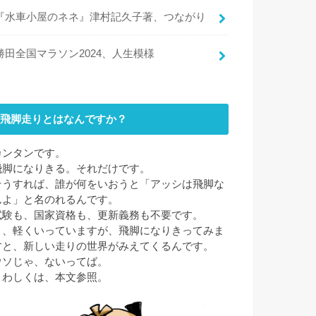
『水車小屋のネネ』津村記久子著、つながり
勝田全国マラソン2024、人生模様
飛脚走りとはなんですか？
カンタンです。
飛脚になりきる。それだけです。
そうすれば、誰が何をいおうと「アッシは飛脚な
んよ」と名のれるんです。
試験も、国家資格も、更新義務も不要です。
と、軽くいっていますが、飛脚になりきってみま
すと、新しい走りの世界がみえてくるんです。
ウソじゃ、ないってば。
くわしくは、本文参照。