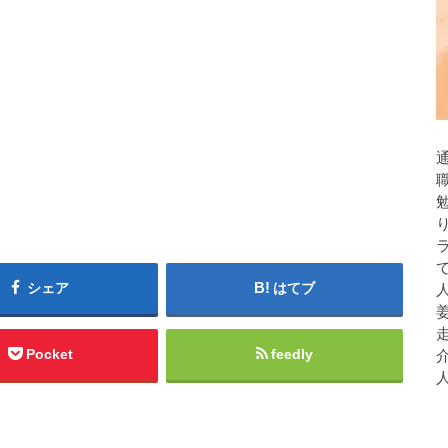
シェア
はてブ
人
Pocket
feedly