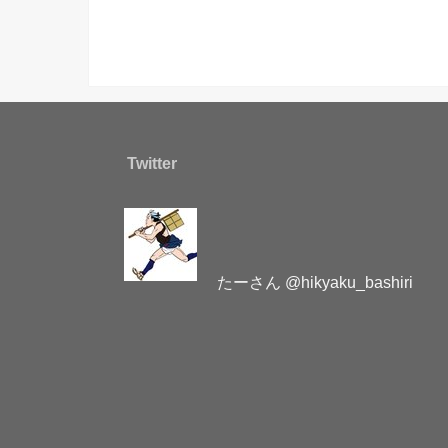
Twitter
たーさん @hikyaku_bashiri