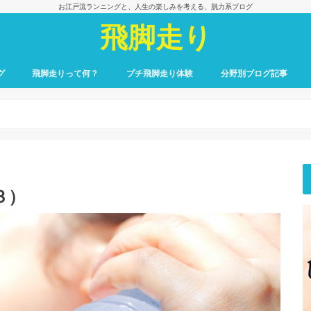
お江戸流ランニングと、人生の楽しみを考える、脱力系ブログ
飛脚走り
グ
飛脚走りって何？
プチ飛脚走り体験
分野別ブログ記事
飛脚走りのレース日記
飛脚走りへの招待
飛脚走りの心得
飛脚走りの理論
飛脚走りへの実践
飛脚走りと身体感覚
つれずれ雑記
出会いの一冊、一場面
飛脚走りと食の楽しみ
飛脚走りと養生
最初のごあいさつ
３）