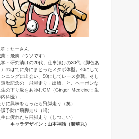
通称：たーさん
職業：飛脚（ウソです）
勉学・研究漬けの20代、仕事漬けの30代（脚色あ
り）のはてに身にまとったメタボ体型。40にして
ランニングに出会い、50にしてレース参戦。そし
て還暦記念の「飛脚走り」出版。と、ヘーボンな
生の下り坂をあゆむGM（Ginger Medicine：生
姜内科医）。
走りに興味をもったら飛脚走り（笑）
介護予防に飛脚走り（喝）
人生に疲れたら飛脚走り（しつこい）
キャラデザイン：山本神話（獅華丸）