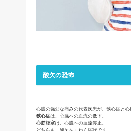
酸欠の恐怖
心臓の強烈な痛みの代表疾患が、狭心症と心
狭心症
は、心臓への血流の低下。
心筋梗塞
は、心臓への血流停止。
どちらも、酸欠をまねく症状です。