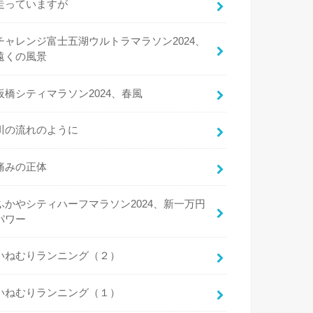
走っていますが
チャレンジ富士五湖ウルトラマラソン2024、
遠くの風景
板橋シティマラソン2024、春風
川の流れのように
痛みの正体
ふかやシティハーフマラソン2024、新一万円
パワー
いねむりランニング（２）
いねむりランニング（１）