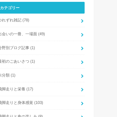
カテゴリー
つれずれ雑記
(78)
出会いの一冊、一場面
(49)
分野別ブログ記事
(1)
最初のごあいさつ
(1)
未分類
(1)
飛脚走りと栄養
(17)
飛脚走りと身体感覚
(103)
飛脚走りと食の楽しみ
(8)