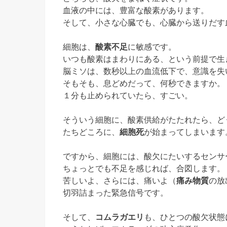
血液の中には、豊富な酸素があります。
そして、小さな心臓でも、心臓から送りだす
細胞は、
酸素不足
に敏感です。
いつも酸素はまわりにある、という前提で生
脳ミソは、数秒以上の血流低下で、意識を失
そもそも、息どめだって、何秒できますか。
１分も止められていたら、すごい。
そういう細胞に、酸素供給がたたれたら、ど
たちどころに、
細胞死
が始まってしまいます
ですから、細胞には、酸欠にたいするセンサ
ちょっとでも不足を感じれば、合図します。
苦しいよ、さらには、痛いよ（
痛み物質
の放
切羽詰まった緊急信号です。
そして、
コムラガエリ
も、ひとつの酸欠状態