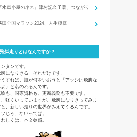
『水車小屋のネネ』津村記久子著、つながり
勝田全国マラソン2024、人生模様
飛脚走りとはなんですか？
カンタンです。
飛脚になりきる。それだけです。
そうすれば、誰が何をいおうと「アッシは飛脚な
んよ」と名のれるんです。
試験も、国家資格も、更新義務も不要です。
と、軽くいっていますが、飛脚になりきってみま
すと、新しい走りの世界がみえてくるんです。
ウソじゃ、ないってば。
くわしくは、本文参照。