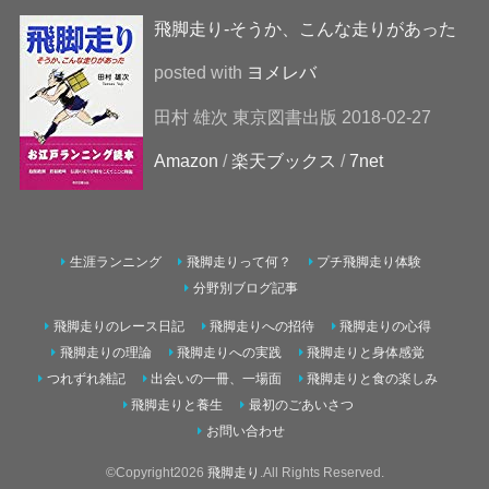
飛脚走り-そうか、こんな走りがあった
posted with
ヨメレバ
田村 雄次 東京図書出版 2018-02-27
Amazon
/
楽天ブックス
/
7net
生涯ランニング
飛脚走りって何？
プチ飛脚走り体験
分野別ブログ記事
飛脚走りのレース日記
飛脚走りへの招待
飛脚走りの心得
飛脚走りの理論
飛脚走りへの実践
飛脚走りと身体感覚
つれずれ雑記
出会いの一冊、一場面
飛脚走りと食の楽しみ
飛脚走りと養生
最初のごあいさつ
お問い合わせ
©Copyright2026
飛脚走り
.All Rights Reserved.