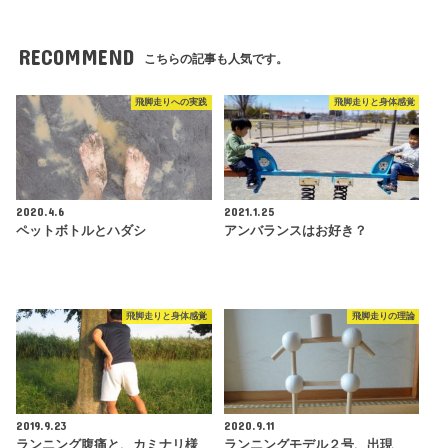
RECOMMEND
こちらの記事も人気です。
飛脚走りへの実践
飛脚走りと身体感覚
2020.4.6
2021.1.25
ペットボトルとハダシ
アンバランスはお好き？
飛脚走りと身体感覚
飛脚走りの理論
2019.9.23
2020.9.11
ランニング腹痛と、カミナリ様
ランニングモデル２号、出現