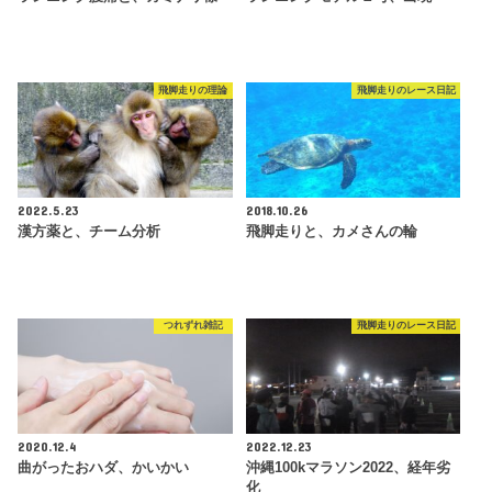
飛脚走りの理論
飛脚走りのレース日記
2022.5.23
2018.10.26
漢方薬と、チーム分析
飛脚走りと、カメさんの輪
つれずれ雑記
飛脚走りのレース日記
2020.12.4
2022.12.23
曲がったおハダ、かいかい
沖縄100kマラソン2022、経年劣
化