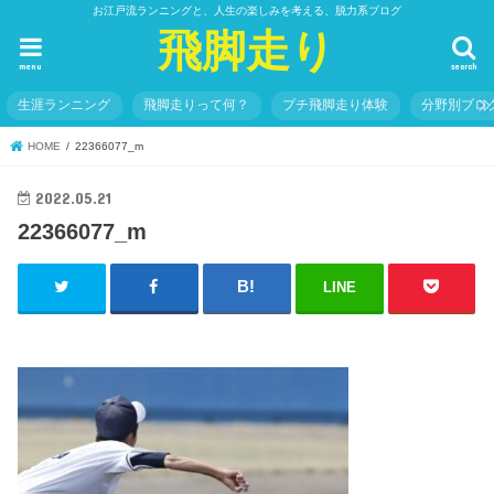
お江戸流ランニングと、人生の楽しみを考える、脱力系ブログ
飛脚走り
menu
search
生涯ランニング
飛脚走りって何？
プチ飛脚走り体験
分野別ブロ
HOME
22366077_m
2022.05.21
22366077_m
LINE