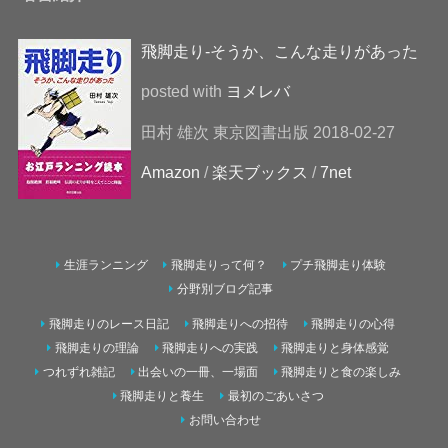
飛脚走り-そうか、こんな走りがあった
posted with
ヨメレバ
田村 雄次 東京図書出版 2018-02-27
Amazon
/
楽天ブックス
/
7net
生涯ランニング
飛脚走りって何？
プチ飛脚走り体験
分野別ブログ記事
飛脚走りのレース日記
飛脚走りへの招待
飛脚走りの心得
飛脚走りの理論
飛脚走りへの実践
飛脚走りと身体感覚
つれずれ雑記
出会いの一冊、一場面
飛脚走りと食の楽しみ
飛脚走りと養生
最初のごあいさつ
お問い合わせ