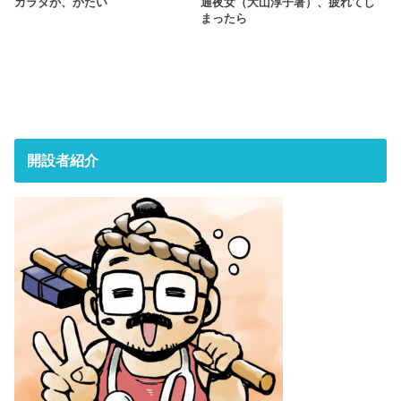
カラダが、かたい
通夜女（大山淳子著）、疲れてし
まったら
開設者紹介