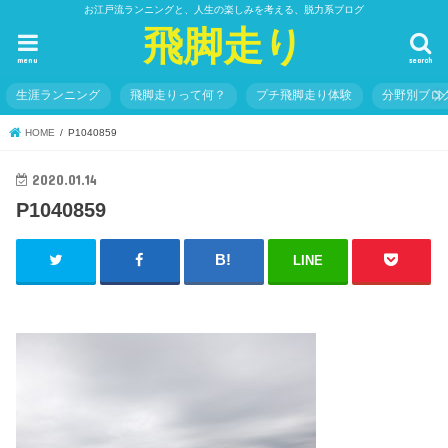
お江戸流ランニングと、人生の楽しみを考える、脱力系ブログ
飛脚走り
menu
search
生涯ランニング
飛脚走りって何？
プチ飛脚走り体験
分野別ブロ
HOME
P1040859
2020.01.14
P1040859
LINE