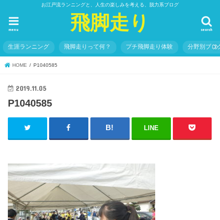
お江戸流ランニングと、人生の楽しみを考える、脱力系ブログ
飛脚走り
menu
search
生涯ランニング
飛脚走りって何？
プチ飛脚走り体験
分野別ブロ
HOME
P1040585
2019.11.05
P1040585
LINE