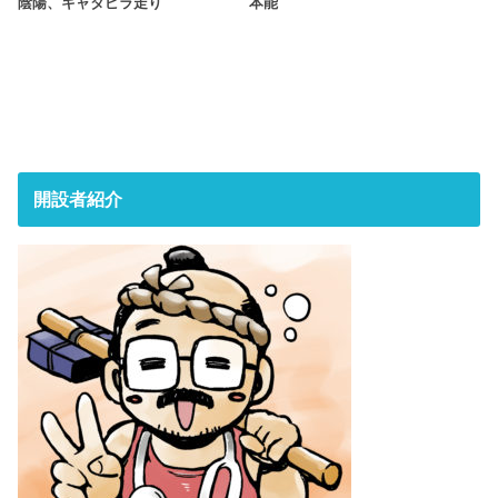
陰陽、キャタピラ走り
本能
開設者紹介