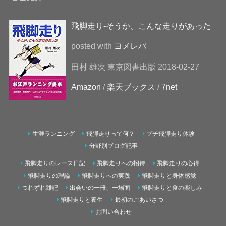
飛脚走り-そうか、こんな走りがあった
posted with
ヨメレバ
田村 雄次 東京図書出版 2018-02-27
Amazon
/
楽天ブックス
/
7net
生涯ランニング
飛脚走りって何？
プチ飛脚走り体験
分野別ブログ記事
飛脚走りのレース日記
飛脚走りへの招待
飛脚走りの心得
飛脚走りの理論
飛脚走りへの実践
飛脚走りと身体感覚
つれずれ雑記
出会いの一冊、一場面
飛脚走りと食の楽しみ
飛脚走りと養生
最初のごあいさつ
お問い合わせ