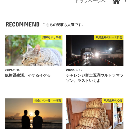
トップページへ
RECOMMEND
こちらの記事も人気です。
飛脚走りと栄養
飛脚走りのレース日記
2019.11.15
2022.4.29
低糖質生活、イケるイケる
チャレンジ富士五湖ウルトラマラ
ソン、ラストいくよ
出会いの一冊、一場面
飛脚走りの心得