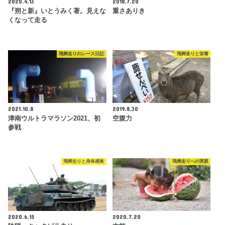
2020.4.13
2018.7.20
『朔と新』いとうみく著。見えな
重さありき
くなって走る
飛脚走りのレース日記
飛脚走りと栄養
2021.10.8
2019.8.30
津南ウルトラマラソン2021、初
空腹力
参戦
飛脚走りと身体感覚
飛脚走りへの実践
2020.6.15
2020.7.20