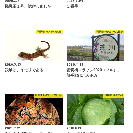
2020.3.2
2023.2.24
飛脚玉１号、試作しました
２番手
飛脚走りと身体感覚
飛脚走りのレース日記
2020.3.23
2020.11.27
我輩は、イモリである
堀切橋マラソン2020（フル）、
前半戦はポカポカ
飛脚走りのレース日記
飛脚走りの心得
2023.7.21
2018.9.21