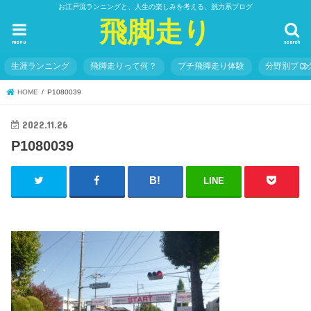
お江戸流ランニングと、人生の楽しみを考える、脱力系ブログ
飛脚走り
menu
search
生涯ランニング
飛脚走りって何？
プチ飛脚走り体験
分野別ブロ
HOME
P1080039
2022.11.26
P1080039
LINE