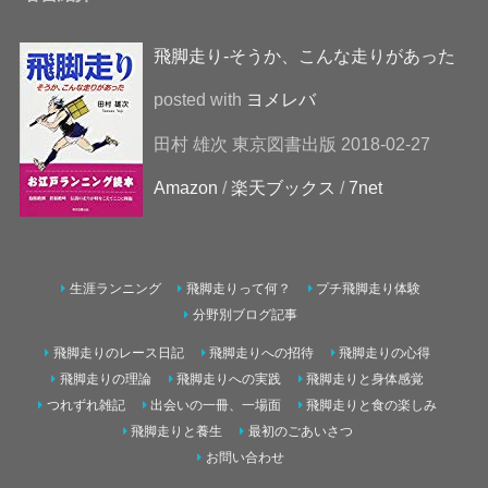
飛脚走り-そうか、こんな走りがあった
posted with
ヨメレバ
田村 雄次 東京図書出版 2018-02-27
Amazon
/
楽天ブックス
/
7net
生涯ランニング
飛脚走りって何？
プチ飛脚走り体験
分野別ブログ記事
飛脚走りのレース日記
飛脚走りへの招待
飛脚走りの心得
飛脚走りの理論
飛脚走りへの実践
飛脚走りと身体感覚
つれずれ雑記
出会いの一冊、一場面
飛脚走りと食の楽しみ
飛脚走りと養生
最初のごあいさつ
お問い合わせ