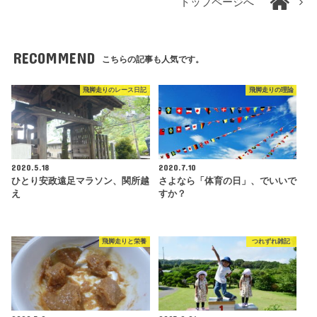
トップページへ
RECOMMEND
こちらの記事も人気です。
飛脚走りのレース日記
飛脚走りの理論
2020.5.18
2020.7.10
ひとり安政遠足マラソン、関所越
さよなら「体育の日」、でいいで
え
すか？
飛脚走りと栄養
つれずれ雑記