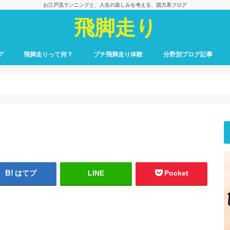
お江戸流ランニングと、人生の楽しみを考える、脱力系ブログ
飛脚走り
グ
飛脚走りって何？
プチ飛脚走り体験
分野別ブログ記事
飛脚走りのレース日記
飛脚走りへの招待
飛脚走りの心得
飛脚走りの理論
飛脚走りへの実践
飛脚走りと身体感覚
つれずれ雑記
出会いの一冊、一場面
飛脚走りと食の楽しみ
飛脚走りと養生
最初のごあいさつ
はてブ
LINE
Pocket