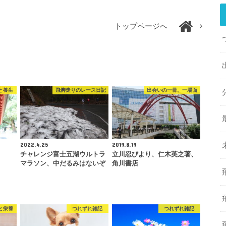
トップページへ
と養生
飛脚走りのレース日記
出会いの一冊、一場面
2022.4.25
2019.8.19
チャレンジ富士五湖ウルトラ
立川忍びより、仁木英之著、
マラソン、中だるみはないぞ
角川書店
と栄養
つれずれ雑記
つれずれ雑記