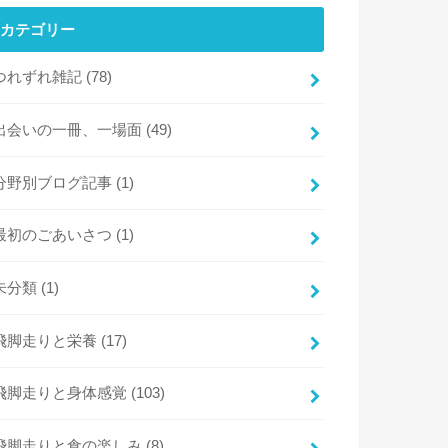
カテゴリー
つれずれ雑記
(78)
出会いの一冊、一場面
(49)
分野別ブログ記事
(1)
最初のごあいさつ
(1)
未分類
(1)
飛脚走りと栄養
(17)
飛脚走りと身体感覚
(103)
飛脚走りと食の楽しみ
(8)