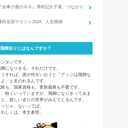
『水車小屋のネネ』津村記久子著、つながり
勝田全国マラソン2024、人生模様
飛脚走りとはなんですか？
カンタンです。
飛脚になりきる。それだけです。
そうすれば、誰が何をいおうと「アッシは飛脚な
んよ」と名のれるんです。
試験も、国家資格も、更新義務も不要です。
と、軽くいっていますが、飛脚になりきってみま
すと、新しい走りの世界がみえてくるんです。
ウソじゃ、ないってば。
くわしくは、本文参照。