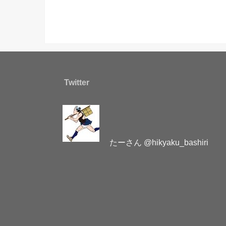
Twitter
たーさん @hikyaku_bashiri