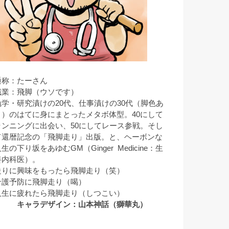
通称：たーさん
職業：飛脚（ウソです）
勉学・研究漬けの20代、仕事漬けの30代（脚色あ
り）のはてに身にまとったメタボ体型。40にして
ランニングに出会い、50にしてレース参戦。そし
て還暦記念の「飛脚走り」出版。と、ヘーボンな
生の下り坂をあゆむGM（Ginger Medicine：生
姜内科医）。
走りに興味をもったら飛脚走り（笑）
介護予防に飛脚走り（喝）
人生に疲れたら飛脚走り（しつこい）
キャラデザイン：山本神話（獅華丸）