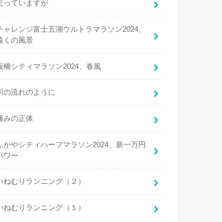
走っていますが
チャレンジ富士五湖ウルトラマラソン2024、
遠くの風景
板橋シティマラソン2024、春風
川の流れのように
痛みの正体
ふかやシティハーフマラソン2024、新一万円
パワー
いねむりランニング（２）
いねむりランニング（１）