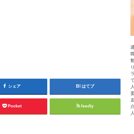
シェア
はてブ
人
Pocket
feedly