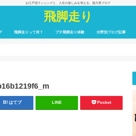
お江戸流ランニングと、人生の楽しみを考える、脱力系ブログ
飛脚走り
グ
飛脚走りって何？
プチ飛脚走り体験
分野別ブログ記事
飛脚走りのレース日記
飛脚走りへの招待
飛脚走りの心得
飛脚走りの理論
飛脚走りへの実践
飛脚走りと身体感覚
つれずれ雑記
出会いの一冊、一場面
飛脚走りと食の楽しみ
飛脚走りと養生
最初のごあいさつ
b16b1219f6_m
はてブ
LINE
Pocket