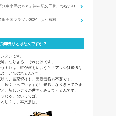
『水車小屋のネネ』津村記久子著、つながり
勝田全国マラソン2024、人生模様
飛脚走りとはなんですか？
カンタンです。
飛脚になりきる。それだけです。
そうすれば、誰が何をいおうと「アッシは飛脚な
んよ」と名のれるんです。
試験も、国家資格も、更新義務も不要です。
と、軽くいっていますが、飛脚になりきってみま
すと、新しい走りの世界がみえてくるんです。
ウソじゃ、ないってば。
くわしくは、本文参照。