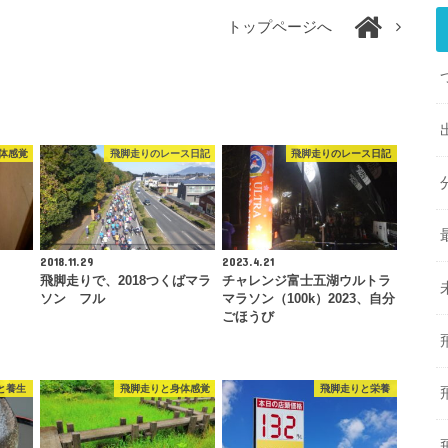
トップページへ
体感覚
飛脚走りのレース日記
飛脚走りのレース日記
2018.11.29
2023.4.21
飛脚走りで、2018つくばマラ
チャレンジ富士五湖ウルトラ
ソン フル
マラソン（100k）2023、自分
ごほうび
と養生
飛脚走りと身体感覚
飛脚走りと栄養