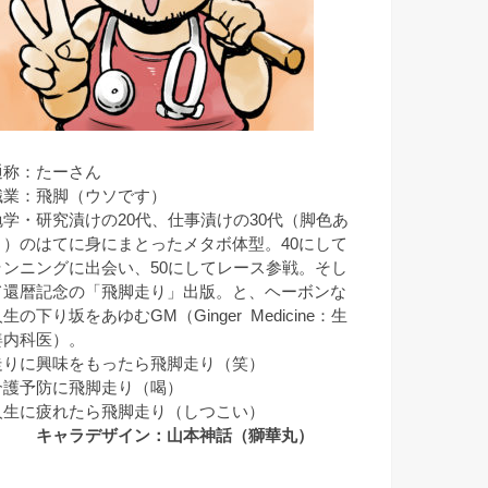
通称：たーさん
職業：飛脚（ウソです）
勉学・研究漬けの20代、仕事漬けの30代（脚色あ
り）のはてに身にまとったメタボ体型。40にして
ランニングに出会い、50にしてレース参戦。そし
て還暦記念の「飛脚走り」出版。と、ヘーボンな
生の下り坂をあゆむGM（Ginger Medicine：生
姜内科医）。
走りに興味をもったら飛脚走り（笑）
介護予防に飛脚走り（喝）
人生に疲れたら飛脚走り（しつこい）
キャラデザイン：山本神話（獅華丸）