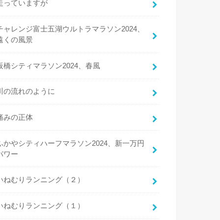
走っていますが
チャレンジ富士五湖ウルトラマラソン2024、
遠くの風景
板橋シティマラソン2024、春風
川の流れのように
痛みの正体
ふかやシティハーフマラソン2024、新一万円
パワー
いねむりランニング（２）
いねむりランニング（１）