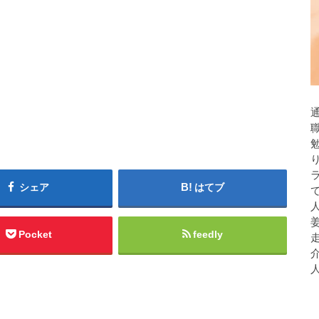
シェア
はてブ
人
Pocket
feedly