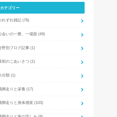
カテゴリー
つれずれ雑記
(78)
出会いの一冊、一場面
(49)
分野別ブログ記事
(1)
最初のごあいさつ
(1)
未分類
(1)
飛脚走りと栄養
(17)
飛脚走りと身体感覚
(103)
飛脚走りと食の楽しみ
(8)