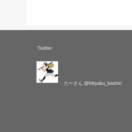
Twitter
たーさん @hikyaku_bashiri