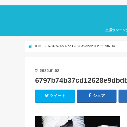
生涯ランニン
HOME
6797b74b37cd12628e9dbdb16b1219f6_m
2020.01.02
6797b74b37cd12628e9dbd
ツイート
シェア