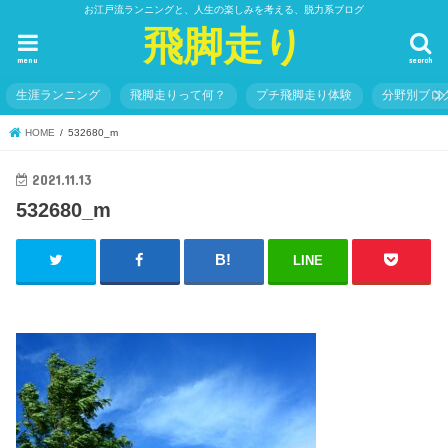
お江戸流ランニングと、人生の楽しみを考える、脱力系ブログ
飛脚走り
menu
search
生涯ランニング
飛脚走りって何？
プチ飛脚走り体験
分野別ブロ
HOME
532680_m
2021.11.13
532680_m
LINE