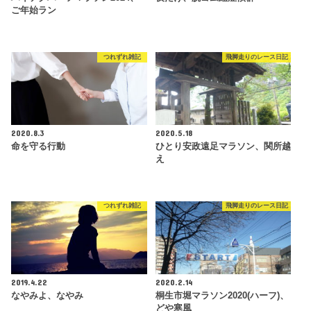
ご年始ラン
つれずれ雑記
飛脚走りのレース日記
2020.8.3
2020.5.18
命を守る行動
ひとり安政遠足マラソン、関所越
え
つれずれ雑記
飛脚走りのレース日記
2019.4.22
2020.2.14
なやみよ、なやみ
桐生市堀マラソン2020(ハーフ)、
どや寒風