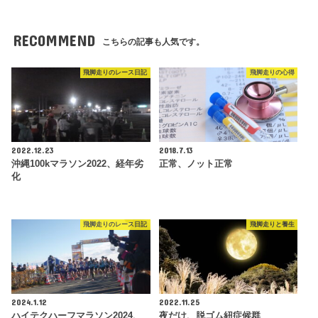
RECOMMEND
こちらの記事も人気です。
飛脚走りのレース日記
飛脚走りの心得
2022.12.23
2018.7.13
沖縄100kマラソン2022、経年劣
正常、ノット正常
化
飛脚走りのレース日記
飛脚走りと養生
2024.1.12
2022.11.25
ハイテクハーフマラソン2024、
夜だけ、脱ゴム紐症候群