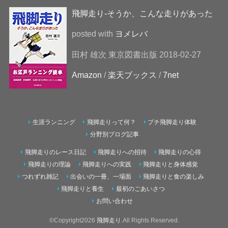
飛脚走り-そうか、こんな走りがあった
posted with
ヨメレバ
田村 雄次 東京図書出版 2018-02-27
Amazon
/
楽天ブックス
/
7net
生涯ランニング
飛脚走りって何？
プチ飛脚走り体験
分野別ブログ記事
飛脚走りのレース日記
飛脚走りへの招待
飛脚走りの心得
飛脚走りの理論
飛脚走りへの実践
飛脚走りと身体感覚
つれずれ雑記
出会いの一冊、一場面
飛脚走りと食の楽しみ
飛脚走りと養生
最初のごあいさつ
お問い合わせ
©Copyright2026
飛脚走り
.All Rights Reserved.