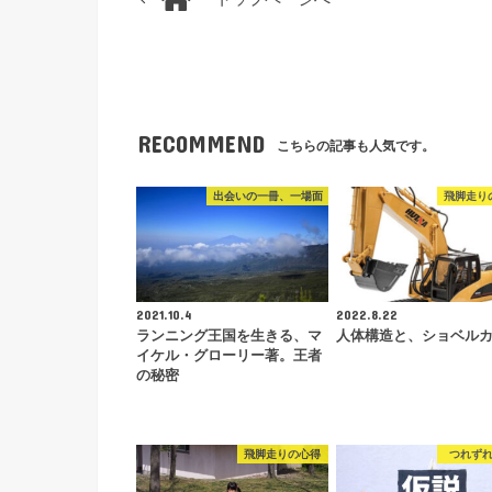
RECOMMEND
こちらの記事も人気です。
出会いの一冊、一場面
飛脚走り
2021.10.4
2022.8.22
ランニング王国を生きる、マ
人体構造と、ショベル
イケル・グローリー著。王者
の秘密
飛脚走りの心得
つれず