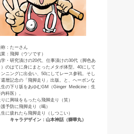
通称：たーさん
職業：飛脚（ウソです）
勉学・研究漬けの20代、仕事漬けの30代（脚色あ
り）のはてに身にまとったメタボ体型。40にして
ランニングに出会い、50にしてレース参戦。そし
て還暦記念の「飛脚走り」出版。と、ヘーボンな
生の下り坂をあゆむGM（Ginger Medicine：生
姜内科医）。
走りに興味をもったら飛脚走り（笑）
介護予防に飛脚走り（喝）
人生に疲れたら飛脚走り（しつこい）
キャラデザイン：山本神話（獅華丸）