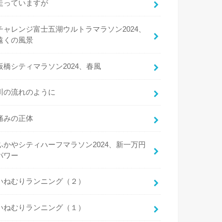
走っていますが
チャレンジ富士五湖ウルトラマラソン2024、
遠くの風景
板橋シティマラソン2024、春風
川の流れのように
痛みの正体
ふかやシティハーフマラソン2024、新一万円
パワー
いねむりランニング（２）
いねむりランニング（１）