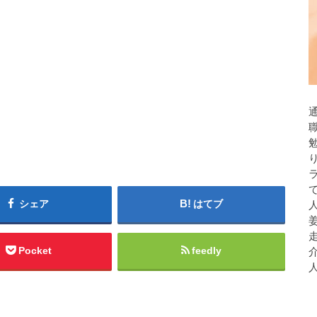
シェア
はてブ
人
Pocket
feedly