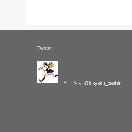
Twitter
たーさん @hikyaku_bashiri