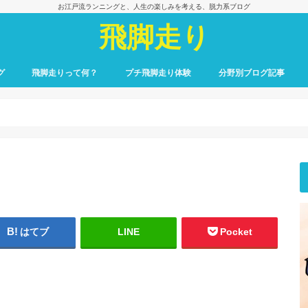
お江戸流ランニングと、人生の楽しみを考える、脱力系ブログ
飛脚走り
グ
飛脚走りって何？
プチ飛脚走り体験
分野別ブログ記事
飛脚走りのレース日記
飛脚走りへの招待
飛脚走りの心得
飛脚走りの理論
飛脚走りへの実践
飛脚走りと身体感覚
つれずれ雑記
出会いの一冊、一場面
飛脚走りと食の楽しみ
飛脚走りと養生
最初のごあいさつ
はてブ
LINE
Pocket