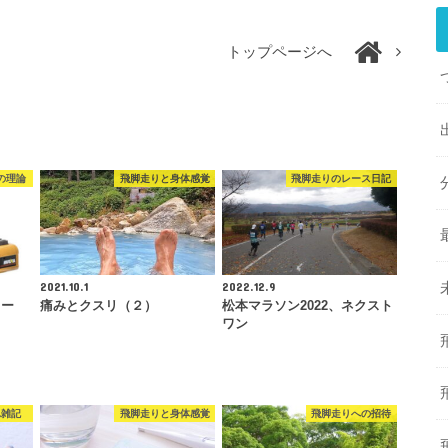
トップページへ
の理論
飛脚走りと身体感覚
飛脚走りのレース日記
2021.10.1
2022.12.9
カー
痛みとクスリ（２）
松本マラソン2022、ネクスト
ワン
れ雑記
飛脚走りと身体感覚
飛脚走りへの招待