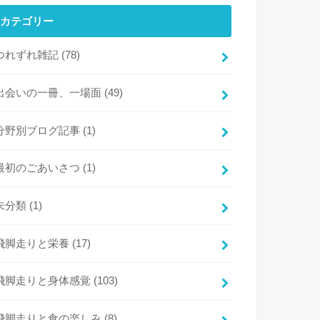
カテゴリー
つれずれ雑記
(78)
出会いの一冊、一場面
(49)
分野別ブログ記事
(1)
最初のごあいさつ
(1)
未分類
(1)
飛脚走りと栄養
(17)
飛脚走りと身体感覚
(103)
飛脚走りと食の楽しみ
(8)