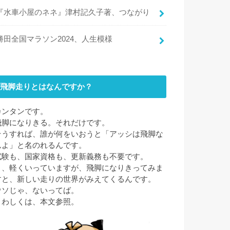
『水車小屋のネネ』津村記久子著、つながり
勝田全国マラソン2024、人生模様
飛脚走りとはなんですか？
カンタンです。
飛脚になりきる。それだけです。
そうすれば、誰が何をいおうと「アッシは飛脚な
んよ」と名のれるんです。
試験も、国家資格も、更新義務も不要です。
と、軽くいっていますが、飛脚になりきってみま
すと、新しい走りの世界がみえてくるんです。
ウソじゃ、ないってば。
くわしくは、本文参照。