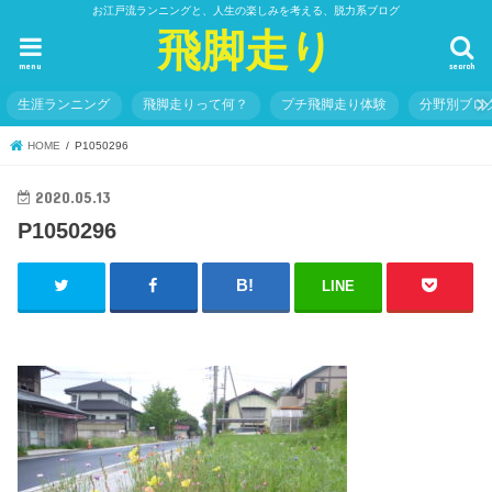
お江戸流ランニングと、人生の楽しみを考える、脱力系ブログ
飛脚走り
menu
search
生涯ランニング
飛脚走りって何？
プチ飛脚走り体験
分野別ブロ
HOME
P1050296
2020.05.13
P1050296
LINE