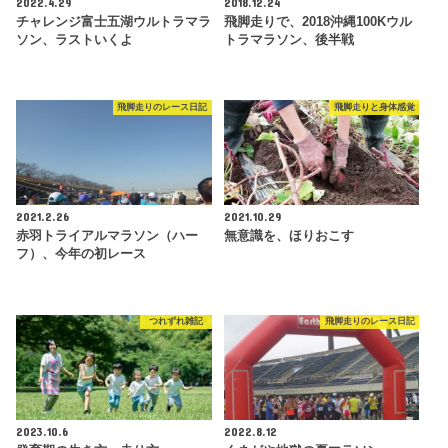
2022.4.29
2018.12.24
チャレンジ富士五湖ウルトラマラ
飛脚走りで、2018沖縄100Kウル
ソン、ラストいくよ
トラマラソン、後半戦
飛脚走りのレース日記
飛脚走りと身体感覚
2021.2.26
2021.10.29
赤羽トライアルマラソン（ハー
無意識を、ほりおこす
フ）、今年の初レース
つれずれ雑記
飛脚走りのレース日記
2023.10.6
2022.8.12