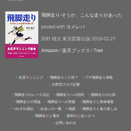
飛脚走り-そうか、こんな走りがあった
posted with
ヨメレバ
田村 雄次 東京図書出版 2018-02-27
Amazon
/
楽天ブックス
/
7net
生涯ランニング
飛脚走りって何？
プチ飛脚走り体験
分野別ブログ記事
飛脚走りのレース日記
飛脚走りへの招待
飛脚走りの心得
飛脚走りの理論
飛脚走りへの実践
飛脚走りと身体感覚
つれずれ雑記
出会いの一冊、一場面
飛脚走りと食の楽しみ
飛脚走りと養生
最初のごあいさつ
お問い合わせ