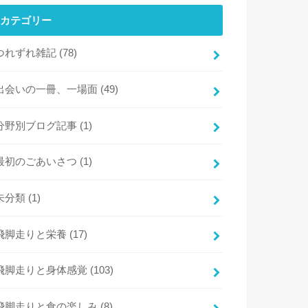
カテゴリー
つれずれ雑記
(78)
出会いの一冊、一場面
(49)
分野別ブログ記事
(1)
最初のごあいさつ
(1)
未分類
(1)
飛脚走りと栄養
(17)
飛脚走りと身体感覚
(103)
飛脚走りと食の楽しみ
(8)