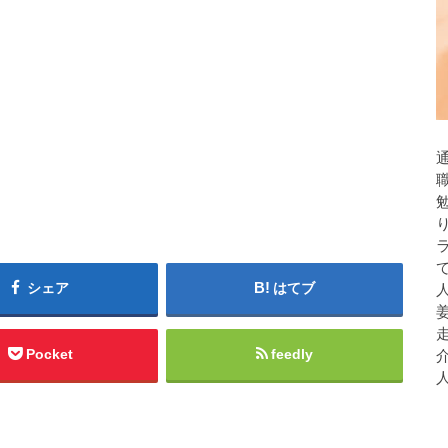
シェア
はてブ
人
Pocket
feedly