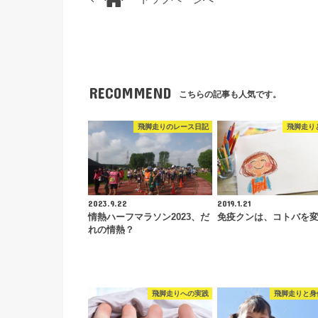
RECOMMEND
こちらの記事も人気です。
飛脚走りのレース日記
飛脚走り
2023.9.22
2019.1.21
情熱ハーフマラソン2023、だ
免疫クンは、コトバを
れの情熱？
飛脚走りへの実践
飛脚走りと身