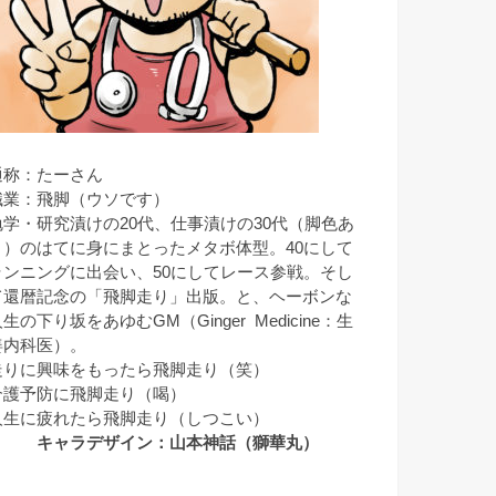
通称：たーさん
職業：飛脚（ウソです）
勉学・研究漬けの20代、仕事漬けの30代（脚色あ
り）のはてに身にまとったメタボ体型。40にして
ランニングに出会い、50にしてレース参戦。そし
て還暦記念の「飛脚走り」出版。と、ヘーボンな
生の下り坂をあゆむGM（Ginger Medicine：生
姜内科医）。
走りに興味をもったら飛脚走り（笑）
介護予防に飛脚走り（喝）
人生に疲れたら飛脚走り（しつこい）
キャラデザイン：山本神話（獅華丸）