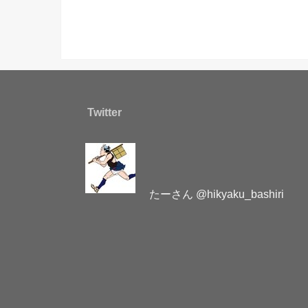
Twitter
たーさん @hikyaku_bashiri