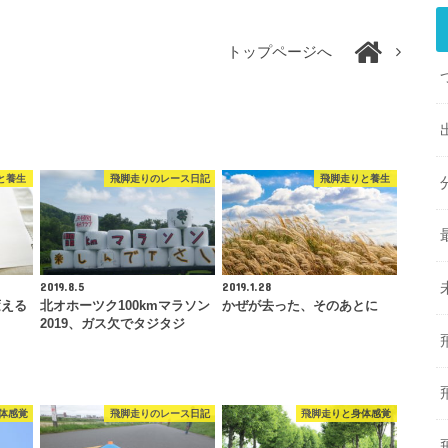
トップページへ
と養生
飛脚走りのレース日記
飛脚走りと養生
2019.8.5
2019.1.28
変える
北オホーツク100kmマラソン
かぜが去った、そのあとに
2019、ガス欠でタジタジ
体感覚
飛脚走りのレース日記
飛脚走りと身体感覚