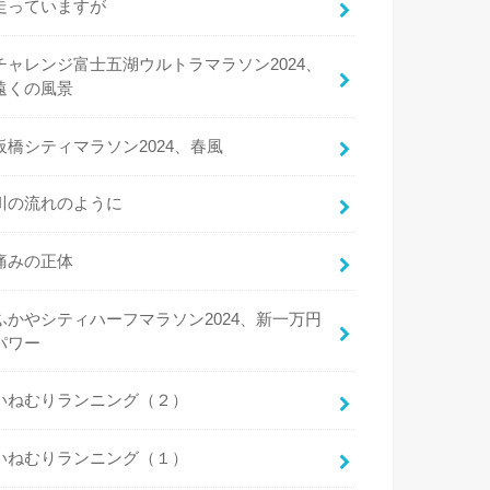
走っていますが
チャレンジ富士五湖ウルトラマラソン2024、
遠くの風景
板橋シティマラソン2024、春風
川の流れのように
痛みの正体
ふかやシティハーフマラソン2024、新一万円
パワー
いねむりランニング（２）
いねむりランニング（１）