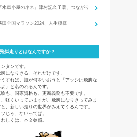
『水車小屋のネネ』津村記久子著、つながり
勝田全国マラソン2024、人生模様
飛脚走りとはなんですか？
カンタンです。
飛脚になりきる。それだけです。
そうすれば、誰が何をいおうと「アッシは飛脚な
んよ」と名のれるんです。
試験も、国家資格も、更新義務も不要です。
と、軽くいっていますが、飛脚になりきってみま
すと、新しい走りの世界がみえてくるんです。
ウソじゃ、ないってば。
くわしくは、本文参照。