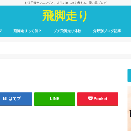
お江戸流ランニングと、人生の楽しみを考える、脱力系ブログ
飛脚走り
グ
飛脚走りって何？
プチ飛脚走り体験
分野別ブログ記事
飛脚走りのレース日記
飛脚走りへの招待
飛脚走りの心得
飛脚走りの理論
飛脚走りへの実践
飛脚走りと身体感覚
つれずれ雑記
出会いの一冊、一場面
飛脚走りと食の楽しみ
飛脚走りと養生
最初のごあいさつ
はてブ
LINE
Pocket