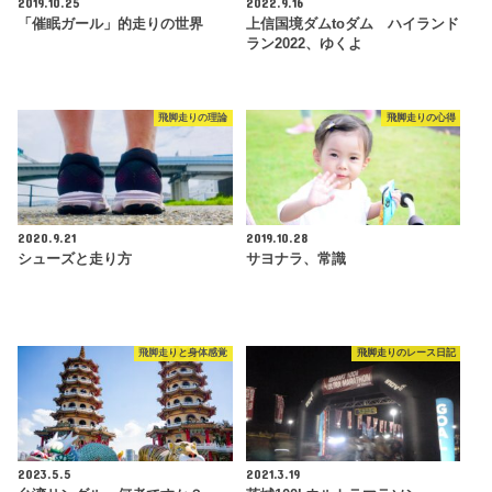
2019.10.25
2022.9.16
「催眠ガール」的走りの世界
上信国境ダムtoダム ハイランド
ラン2022、ゆくよ
飛脚走りの理論
飛脚走りの心得
2020.9.21
2019.10.28
シューズと走り方
サヨナラ、常識
飛脚走りと身体感覚
飛脚走りのレース日記
2023.5.5
2021.3.19