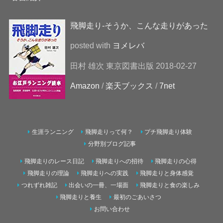
飛脚走り-そうか、こんな走りがあった
posted with
ヨメレバ
田村 雄次 東京図書出版 2018-02-27
Amazon
/
楽天ブックス
/
7net
生涯ランニング
飛脚走りって何？
プチ飛脚走り体験
分野別ブログ記事
飛脚走りのレース日記
飛脚走りへの招待
飛脚走りの心得
飛脚走りの理論
飛脚走りへの実践
飛脚走りと身体感覚
つれずれ雑記
出会いの一冊、一場面
飛脚走りと食の楽しみ
飛脚走りと養生
最初のごあいさつ
お問い合わせ