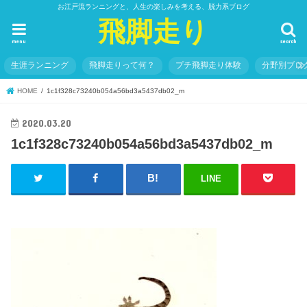
お江戸流ランニングと、人生の楽しみを考える、脱力系ブログ
飛脚走り
menu
search
生涯ランニング
飛脚走りって何？
プチ飛脚走り体験
分野別ブロ
HOME
1c1f328c73240b054a56bd3a5437db02_m
2020.03.20
1c1f328c73240b054a56bd3a5437db02_m
LINE