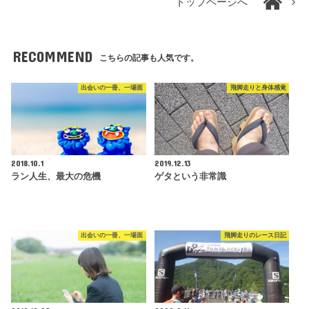
トップページへ
RECOMMEND
こちらの記事も人気です。
出会いの一冊、一場面
飛脚走りと身体感覚
2018.10.1
2019.12.13
ラン人生、最大の危機
ゲタという非常識
出会いの一冊、一場面
飛脚走りのレース日記