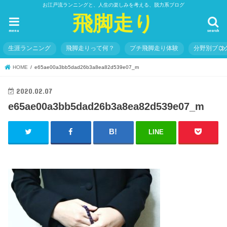
お江戸流ランニングと、人生の楽しみを考える、脱力系ブログ
飛脚走り
menu
search
生涯ランニング
飛脚走りって何？
プチ飛脚走り体験
分野別ブロ
HOME
e65ae00a3bb5dad26b3a8ea82d539e07_m
2020.02.07
e65ae00a3bb5dad26b3a8ea82d539e07_m
LINE