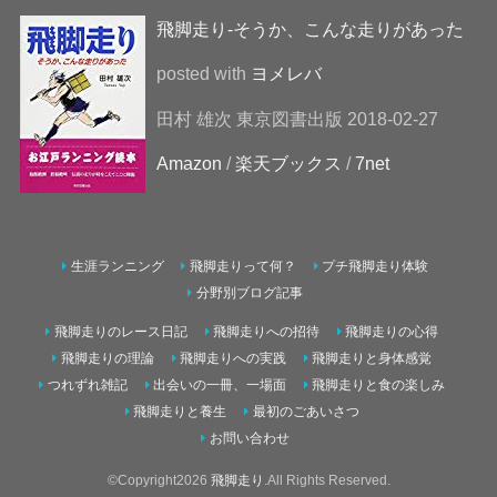
飛脚走り-そうか、こんな走りがあった
posted with
ヨメレバ
田村 雄次 東京図書出版 2018-02-27
Amazon
/
楽天ブックス
/
7net
生涯ランニング
飛脚走りって何？
プチ飛脚走り体験
分野別ブログ記事
飛脚走りのレース日記
飛脚走りへの招待
飛脚走りの心得
飛脚走りの理論
飛脚走りへの実践
飛脚走りと身体感覚
つれずれ雑記
出会いの一冊、一場面
飛脚走りと食の楽しみ
飛脚走りと養生
最初のごあいさつ
お問い合わせ
©Copyright2026
飛脚走り
.All Rights Reserved.