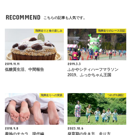
RECOMMEND
こちらの記事も人気です。
飛脚走りと食の楽しみ
飛脚走りのレース日記
2019.11.11
2019.3.3
低糖質生活、中間報告
ふかやシティハーフマラソン
2019、ふっかちゃん王国
飛脚走りへの実践
つれずれ雑記
2018.9.8
2023.10.6
着地のチカラ、現代編
発育期の生き方、走り方