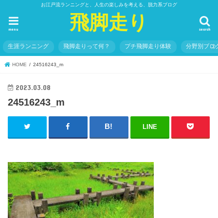
お江戸流ランニングと、人生の楽しみを考える、脱力系ブログ
飛脚走り
menu
search
生涯ランニング
飛脚走りって何？
プチ飛脚走り体験
分野別ブロ
HOME
24516243_m
2023.03.08
24516243_m
LINE