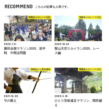
RECOMMEND
こちらの記事も人気です。
飛脚走りのレース日記
飛脚走りのレース日記
2020.1.31
2020.10.30
勝田全国マラソン2020、前半
聖山天空スカイラン2020、レー
戦 中間点問題
ス編
飛脚走りと身体感覚
飛脚走りのレース日記
2021.12.20
2020.5.18
弓の教え
ひとり安政遠足マラソン、関所越
え