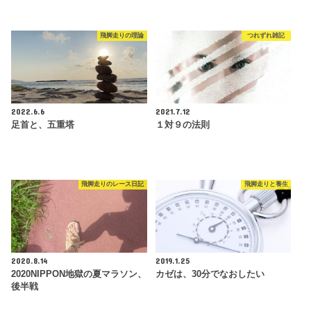
飛脚走りの理論
つれずれ雑記
2022.6.6
2021.7.12
足首と、五重塔
１対９の法則
飛脚走りのレース日記
飛脚走りと養生
2020.8.14
2019.1.25
2020NIPPON地獄の夏マラソン、
カゼは、30分でなおしたい
後半戦