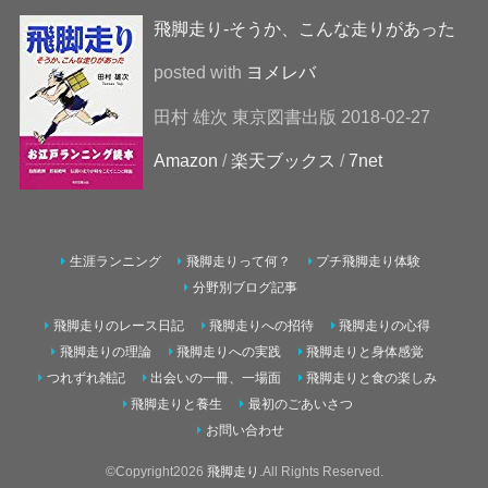
飛脚走り-そうか、こんな走りがあった
posted with
ヨメレバ
田村 雄次 東京図書出版 2018-02-27
Amazon
/
楽天ブックス
/
7net
生涯ランニング
飛脚走りって何？
プチ飛脚走り体験
分野別ブログ記事
飛脚走りのレース日記
飛脚走りへの招待
飛脚走りの心得
飛脚走りの理論
飛脚走りへの実践
飛脚走りと身体感覚
つれずれ雑記
出会いの一冊、一場面
飛脚走りと食の楽しみ
飛脚走りと養生
最初のごあいさつ
お問い合わせ
©Copyright2026
飛脚走り
.All Rights Reserved.