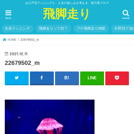
お江戸流ランニングと、人生の楽しみを考える、脱力系ブログ
飛脚走り
menu
search
生涯ランニング
飛脚走りって何？
プチ飛脚走り体験
分野別ブロ
HOME
22679502_m
2021.12.11
22679502_m
LINE