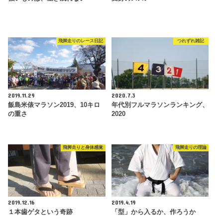
飛脚走りのレース日記
つれずれ雑記
2019.11.29
2020.7.3
飯島米俵マラソン2019、10キロ
年代別フルマラソンランキング、
の重さ
2020
飛脚走りと身体感覚
飛脚走りの理論
2019.12.16
2019.4.19
１本歯ゲタという奇跡
「型」から入るか、作ろうか