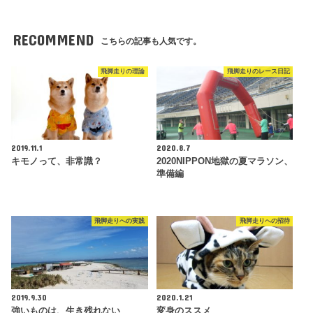
RECOMMEND
こちらの記事も人気です。
飛脚走りの理論
飛脚走りのレース日記
2019.11.1
2020.8.7
キモノって、非常識？
2020NIPPON地獄の夏マラソン、
準備編
飛脚走りへの実践
飛脚走りへの招待
2019.9.30
2020.1.21
強いものは、生き残れない
変身のススメ