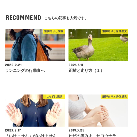
RECOMMEND
こちらの記事も人気です。
飛脚走りと栄養
飛脚走りと身体感覚
2020.2.21
2021.6.11
ランニングの行動食へ
距離と走り方（１）
つれずれ雑記
飛脚走りと身体感覚
2023.2.17
2019.3.25
「いけません」がいけません
ヒザの痛みよ、サヨウナラ