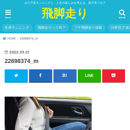
お江戸流ランニングと、人生の楽しみを考える、脱力系ブログ
飛脚走り
menu
search
生涯ランニング
飛脚走りって何？
プチ飛脚走り体験
分野別ブロ
HOME
22698374_m
2022.09.21
22698374_m
LINE