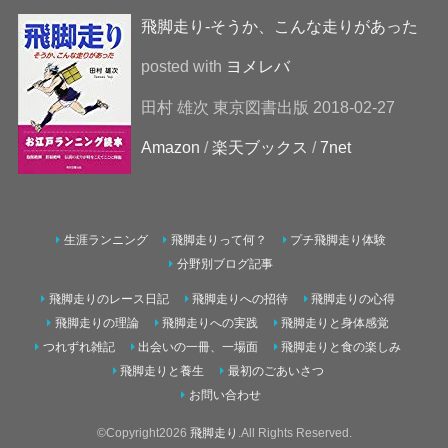
飛脚走り-そうか、こんな走りがあった
posted with
ヨメレバ
田村 雄次 東京図書出版 2018-02-27
Amazon
/
楽天ブックス
/
7net
生涯ランニング
飛脚走りって何？
プチ飛脚走り体験
分野別ブログ記事
飛脚走りのレース日記
飛脚走りへの招待
飛脚走りの心得
飛脚走りの理論
飛脚走りへの実践
飛脚走りと身体感覚
つれずれ雑記
出会いの一冊、一場面
飛脚走りと食の楽しみ
飛脚走りと養生
最初のごあいさつ
お問い合わせ
©Copyright2026
飛脚走り
.All Rights Reserved.