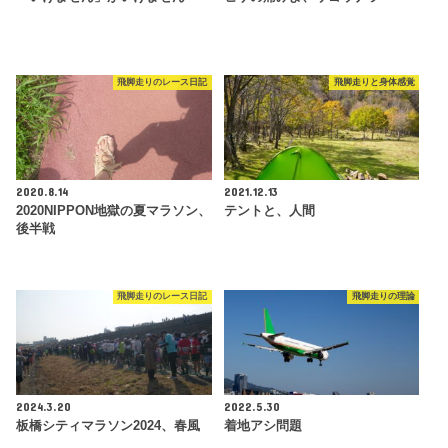
飛脚走りのレース日記
飛脚走りと身体感覚
2020.8.14
2021.12.13
2020NIPPON地獄の夏マラソン、
テントと、人間
後半戦
飛脚走りのレース日記
飛脚走りの理論
2024.3.20
2022.5.30
板橋シティマラソン2024、春風
着地アシ問題