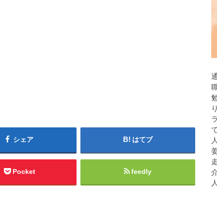
シェア
はてブ
人
Pocket
feedly