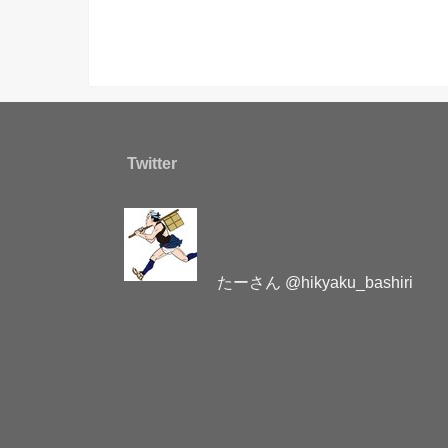
Twitter
たーさん @hikyaku_bashiri