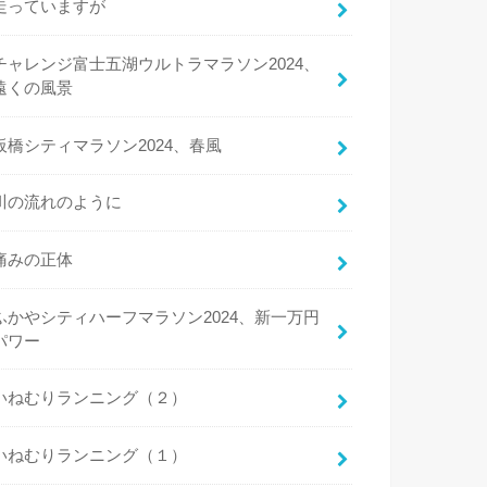
走っていますが
チャレンジ富士五湖ウルトラマラソン2024、
遠くの風景
板橋シティマラソン2024、春風
川の流れのように
痛みの正体
ふかやシティハーフマラソン2024、新一万円
パワー
いねむりランニング（２）
いねむりランニング（１）