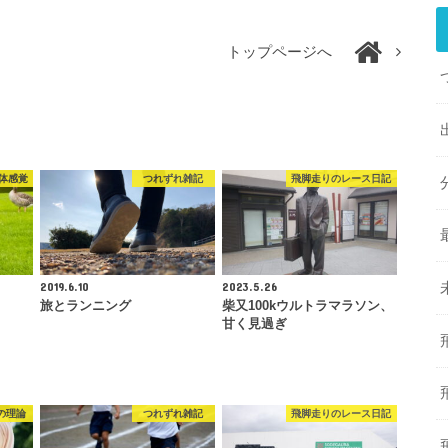
トップページへ
体感覚
つれずれ雑記
飛脚走りのレース日記
2019.6.10
2023.5.26
旅とランニング
柴又100kウルトラマラソン、
甘く見過ぎ
の理論
つれずれ雑記
飛脚走りのレース日記