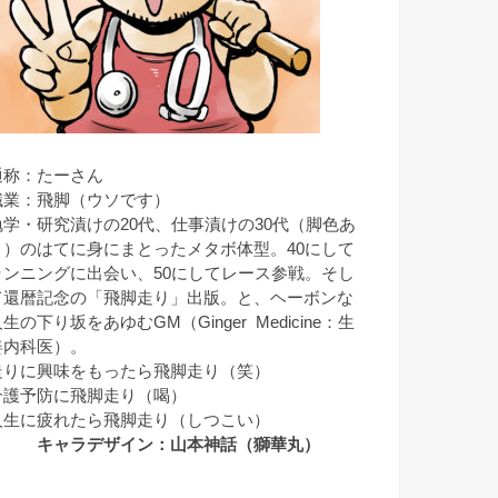
通称：たーさん
職業：飛脚（ウソです）
勉学・研究漬けの20代、仕事漬けの30代（脚色あ
り）のはてに身にまとったメタボ体型。40にして
ランニングに出会い、50にしてレース参戦。そし
て還暦記念の「飛脚走り」出版。と、ヘーボンな
生の下り坂をあゆむGM（Ginger Medicine：生
姜内科医）。
走りに興味をもったら飛脚走り（笑）
介護予防に飛脚走り（喝）
人生に疲れたら飛脚走り（しつこい）
キャラデザイン：山本神話（獅華丸）