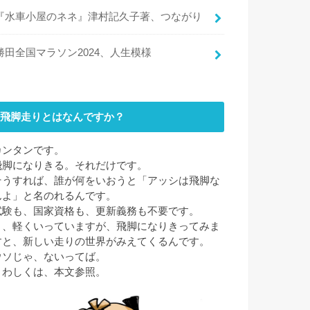
『水車小屋のネネ』津村記久子著、つながり
勝田全国マラソン2024、人生模様
飛脚走りとはなんですか？
カンタンです。
飛脚になりきる。それだけです。
そうすれば、誰が何をいおうと「アッシは飛脚な
んよ」と名のれるんです。
試験も、国家資格も、更新義務も不要です。
と、軽くいっていますが、飛脚になりきってみま
すと、新しい走りの世界がみえてくるんです。
ウソじゃ、ないってば。
くわしくは、本文参照。