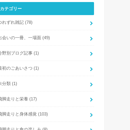
カテゴリー
つれずれ雑記
(78)
出会いの一冊、一場面
(49)
分野別ブログ記事
(1)
最初のごあいさつ
(1)
未分類
(1)
飛脚走りと栄養
(17)
飛脚走りと身体感覚
(103)
飛脚走りと食の楽しみ
(8)