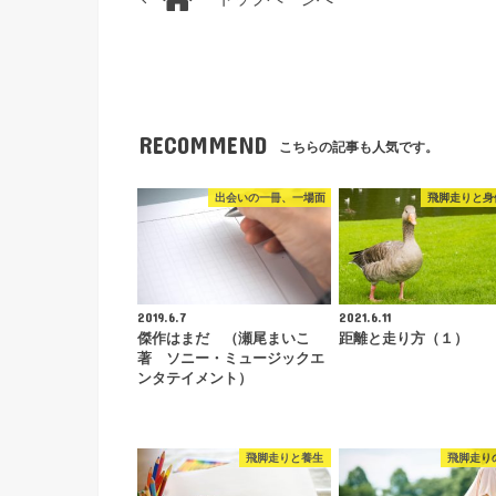
RECOMMEND
こちらの記事も人気です。
出会いの一冊、一場面
飛脚走りと身
2019.6.7
2021.6.11
傑作はまだ （瀬尾まいこ
距離と走り方（１）
著 ソニー・ミュージックエ
ンタテイメント）
飛脚走りと養生
飛脚走り