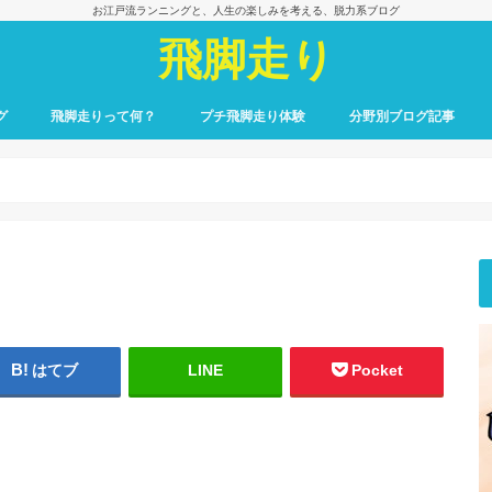
お江戸流ランニングと、人生の楽しみを考える、脱力系ブログ
飛脚走り
グ
飛脚走りって何？
プチ飛脚走り体験
分野別ブログ記事
飛脚走りのレース日記
飛脚走りへの招待
飛脚走りの心得
飛脚走りの理論
飛脚走りへの実践
飛脚走りと身体感覚
つれずれ雑記
出会いの一冊、一場面
飛脚走りと食の楽しみ
飛脚走りと養生
最初のごあいさつ
はてブ
LINE
Pocket