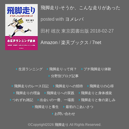
飛脚走り-そうか、こんな走りがあった
posted with
ヨメレバ
田村 雄次 東京図書出版 2018-02-27
Amazon
/
楽天ブックス
/
7net
生涯ランニング
飛脚走りって何？
プチ飛脚走り体験
分野別ブログ記事
飛脚走りのレース日記
飛脚走りへの招待
飛脚走りの心得
飛脚走りの理論
飛脚走りへの実践
飛脚走りと身体感覚
つれずれ雑記
出会いの一冊、一場面
飛脚走りと食の楽しみ
飛脚走りと養生
最初のごあいさつ
お問い合わせ
©Copyright2026
飛脚走り
.All Rights Reserved.