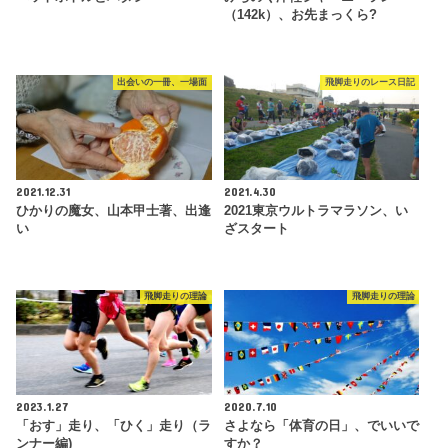
（142k）、お先まっくら?
出会いの一冊、一場面
飛脚走りのレース日記
2021.12.31
2021.4.30
ひかりの魔女、山本甲士著、出逢
2021東京ウルトラマラソン、い
い
ざスタート
飛脚走りの理論
飛脚走りの理論
2023.1.27
2020.7.10
「おす」走り、「ひく」走り（ラ
さよなら「体育の日」、でいいで
ンナー編)
すか？