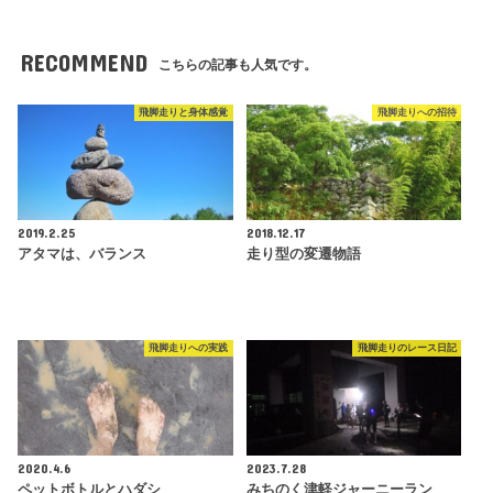
RECOMMEND
こちらの記事も人気です。
飛脚走りと身体感覚
飛脚走りへの招待
2019.2.25
2018.12.17
アタマは、バランス
走り型の変遷物語
飛脚走りへの実践
飛脚走りのレース日記
2020.4.6
2023.7.28
ペットボトルとハダシ
みちのく津軽ジャーニーラン