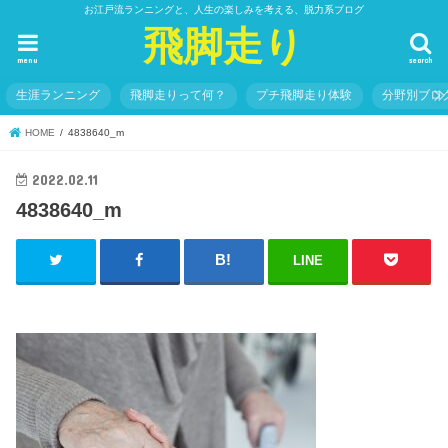
お江戸流ランニングと、人生の楽しみを考える、脱力系ブログ
飛脚走り
menu
search
生涯ランニング
飛脚走りって何？
プチ飛脚走り体験
分野別ブロ
HOME
4838640_m
2022.02.11
4838640_m
LINE