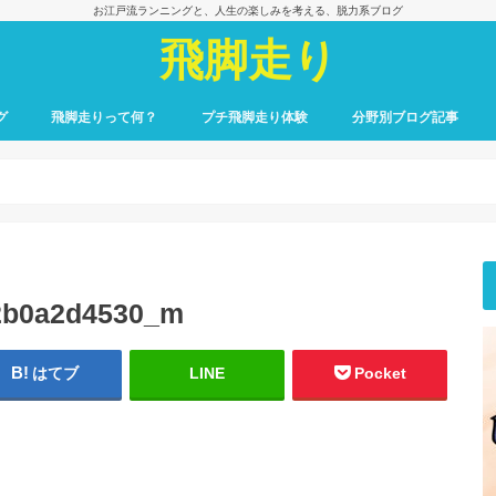
お江戸流ランニングと、人生の楽しみを考える、脱力系ブログ
飛脚走り
グ
飛脚走りって何？
プチ飛脚走り体験
分野別ブログ記事
飛脚走りのレース日記
飛脚走りへの招待
飛脚走りの心得
飛脚走りの理論
飛脚走りへの実践
飛脚走りと身体感覚
つれずれ雑記
出会いの一冊、一場面
飛脚走りと食の楽しみ
飛脚走りと養生
最初のごあいさつ
2b0a2d4530_m
はてブ
LINE
Pocket