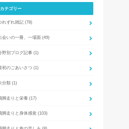
カテゴリー
つれずれ雑記
(78)
出会いの一冊、一場面
(49)
分野別ブログ記事
(1)
最初のごあいさつ
(1)
未分類
(1)
飛脚走りと栄養
(17)
飛脚走りと身体感覚
(103)
飛脚走りと食の楽しみ
(8)