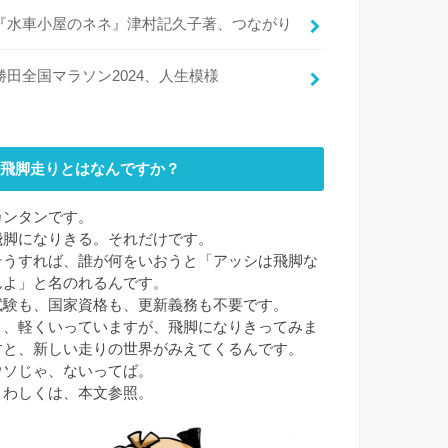
『水車小屋のネネ』津村記久子著、つながり
勝田全国マラソン2024、人生模様
飛脚走りとはなんですか？
カンタンです。
飛脚になりきる。それだけです。
そうすれば、誰が何をいおうと「アッシは飛脚な
んよ」と名のれるんです。
試験も、国家資格も、更新義務も不要です。
と、軽くいっていますが、飛脚になりきってみま
すと、新しい走りの世界がみえてくるんです。
ウソじゃ、ないってば。
くわしくは、本文参照。