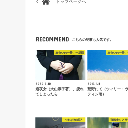
トップページへ
RECOMMEND
こちらの記事も人気です。
出会いの一冊、一場面
出会いの一冊、
2020.2.10
2019.4.8
通夜女（大山淳子著）、疲れ
荒野にて（ウィリー・
てしまったら
ティン著）
つれずれ雑記
飛脚走りと身