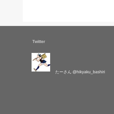
Twitter
たーさん @hikyaku_bashiri