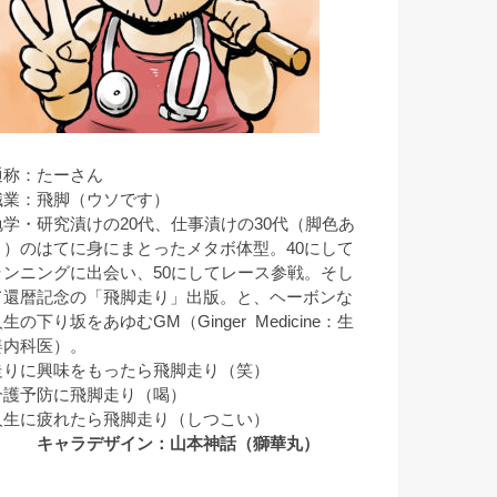
通称：たーさん
職業：飛脚（ウソです）
勉学・研究漬けの20代、仕事漬けの30代（脚色あ
り）のはてに身にまとったメタボ体型。40にして
ランニングに出会い、50にしてレース参戦。そし
て還暦記念の「飛脚走り」出版。と、ヘーボンな
生の下り坂をあゆむGM（Ginger Medicine：生
姜内科医）。
走りに興味をもったら飛脚走り（笑）
介護予防に飛脚走り（喝）
人生に疲れたら飛脚走り（しつこい）
キャラデザイン：山本神話（獅華丸）