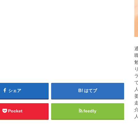
人
シェア
はてブ
Pocket
feedly