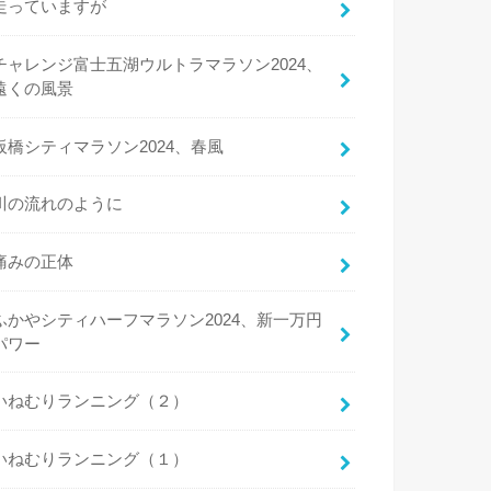
走っていますが
チャレンジ富士五湖ウルトラマラソン2024、
遠くの風景
板橋シティマラソン2024、春風
川の流れのように
痛みの正体
ふかやシティハーフマラソン2024、新一万円
パワー
いねむりランニング（２）
いねむりランニング（１）