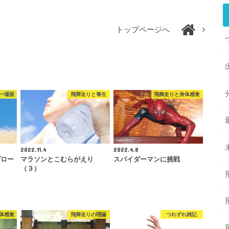
トップページへ
一場面
飛脚走りと養生
飛脚走りと身体感覚
2022.11.4
2022.4.8
ヴロー
マラソンとこむらがえり
スパイダーマンに挑戦
（３）
体感覚
飛脚走りの理論
つれずれ雑記