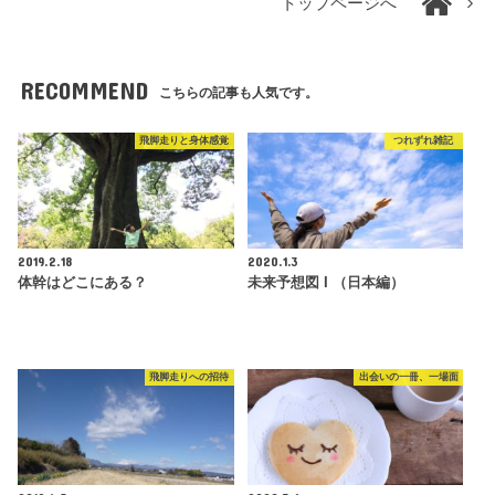
トップページへ
RECOMMEND
こちらの記事も人気です。
飛脚走りと身体感覚
つれずれ雑記
2019.2.18
2020.1.3
体幹はどこにある？
未来予想図 I （日本編）
飛脚走りへの招待
出会いの一冊、一場面