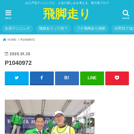
お江戸流ランニングと、人生の楽しみを考える、脱力系ブログ
飛脚走り
menu
search
生涯ランニング
飛脚走りって何？
プチ飛脚走り体験
分野別ブロ
HOME
P1040972
2020.01.30
P1040972
LINE