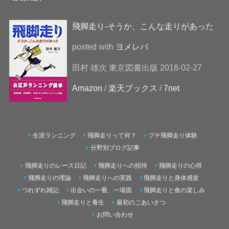
飛脚走り-そうか、こんな走りがあった
posted with
ヨメレバ
田村 雄次 東京図書出版 2018-02-27
Amazon
/
楽天ブックス
/
7net
生涯ランニング
飛脚走りって何？
プチ飛脚走り体験
分野別ブログ記事
飛脚走りのレース日記
飛脚走りへの招待
飛脚走りの心得
飛脚走りの理論
飛脚走りへの実践
飛脚走りと身体感覚
つれずれ雑記
出会いの一冊、一場面
飛脚走りと食の楽しみ
飛脚走りと養生
最初のごあいさつ
お問い合わせ