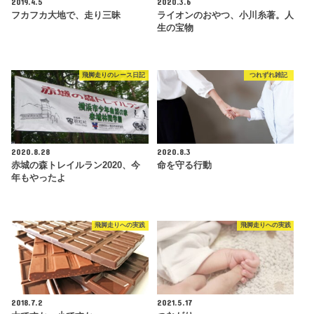
2019.4.5
2020.3.6
フカフカ大地で、走り三昧
ライオンのおやつ、小川糸著。人
生の宝物
飛脚走りのレース日記
つれずれ雑記
2020.8.28
2020.8.3
赤城の森トレイルラン2020、今
命を守る行動
年もやったよ
飛脚走りへの実践
飛脚走りへの実践
2018.7.2
2021.5.17