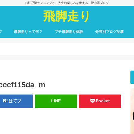
お江戸流ランニングと、人生の楽しみを考える、脱力系ブログ
飛脚走り
グ
飛脚走りって何？
プチ飛脚走り体験
分野別ブログ記事
飛脚走りのレース日記
飛脚走りへの招待
飛脚走りの心得
飛脚走りの理論
飛脚走りへの実践
飛脚走りと身体感覚
つれずれ雑記
出会いの一冊、一場面
飛脚走りと食の楽しみ
飛脚走りと養生
最初のごあいさつ
cecf115da_m
はてブ
LINE
Pocket