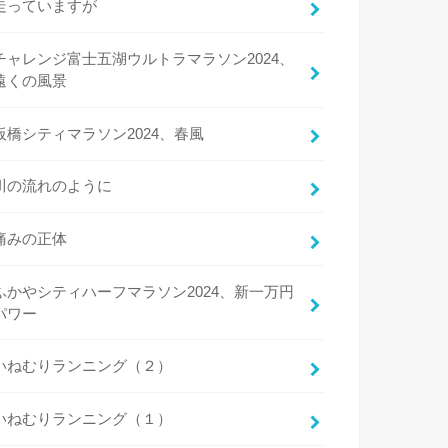
走っていますが
チャレンジ富士五湖ウルトラマラソン2024、
遠くの風景
板橋シティマラソン2024、春風
川の流れのように
痛みの正体
ふかやシティハーフマラソン2024、新一万円
パワー
いねむりランニング（２）
いねむりランニング（１）