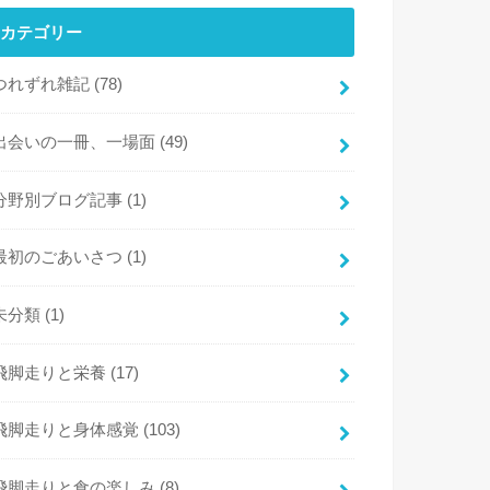
カテゴリー
つれずれ雑記
(78)
出会いの一冊、一場面
(49)
分野別ブログ記事
(1)
最初のごあいさつ
(1)
未分類
(1)
飛脚走りと栄養
(17)
飛脚走りと身体感覚
(103)
飛脚走りと食の楽しみ
(8)