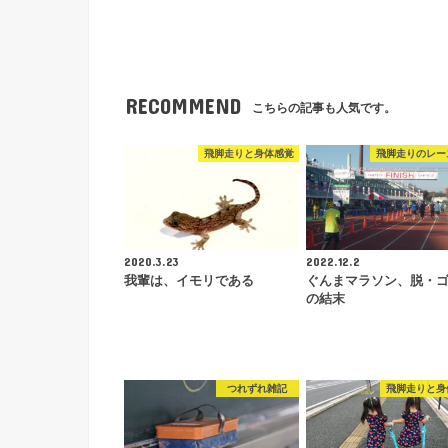
RECOMMEND
こちらの記事も人気です。
飛脚走りと身体感覚
飛脚走りのレー
2020.3.23
2022.12.2
我輩は、イモリである
ぐんまマラソン、脱・
の結末
つれずれ雑記
飛脚走りと身