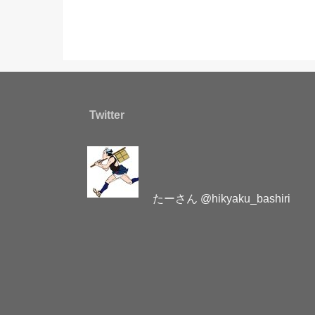
Twitter
たーさん @hikyaku_bashiri