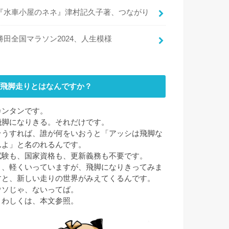
『水車小屋のネネ』津村記久子著、つながり
勝田全国マラソン2024、人生模様
飛脚走りとはなんですか？
カンタンです。
飛脚になりきる。それだけです。
そうすれば、誰が何をいおうと「アッシは飛脚な
んよ」と名のれるんです。
試験も、国家資格も、更新義務も不要です。
と、軽くいっていますが、飛脚になりきってみま
すと、新しい走りの世界がみえてくるんです。
ウソじゃ、ないってば。
くわしくは、本文参照。