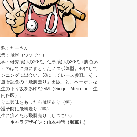
通称：たーさん
職業：飛脚（ウソです）
勉学・研究漬けの20代、仕事漬けの30代（脚色あ
り）のはてに身にまとったメタボ体型。40にして
ランニングに出会い、50にしてレース参戦。そし
て還暦記念の「飛脚走り」出版。と、ヘーボンな
生の下り坂をあゆむGM（Ginger Medicine：生
姜内科医）。
走りに興味をもったら飛脚走り（笑）
介護予防に飛脚走り（喝）
人生に疲れたら飛脚走り（しつこい）
キャラデザイン：山本神話（獅華丸）