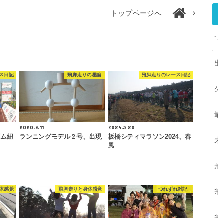
トップページへ
ス日記
飛脚走りの理論
飛脚走りのレース日記
2020.9.11
2024.3.20
ゴム紐
ランニングモデル２号、出現
板橋シティマラソン2024、春
風
体感覚
飛脚走りと身体感覚
つれずれ雑記