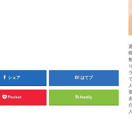
シェア
はてブ
人
Pocket
feedly