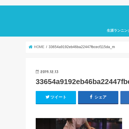
生涯ランニン
HOME
33654a9192eb46ba22447fbcecf115da_m
2019.12.13
33654a9192eb46ba22447fb
ツイート
シェア