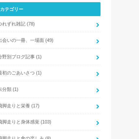
カテゴリー
つれずれ雑記
(78)
出会いの一冊、一場面
(49)
分野別ブログ記事
(1)
最初のごあいさつ
(1)
未分類
(1)
飛脚走りと栄養
(17)
飛脚走りと身体感覚
(103)
飛脚走りと食の楽しみ
(8)