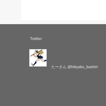
Twitter
たーさん @hikyaku_bashiri