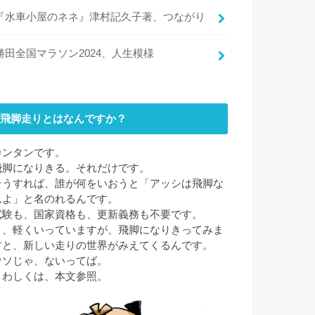
『水車小屋のネネ』津村記久子著、つながり
勝田全国マラソン2024、人生模様
飛脚走りとはなんですか？
カンタンです。
飛脚になりきる。それだけです。
そうすれば、誰が何をいおうと「アッシは飛脚な
んよ」と名のれるんです。
試験も、国家資格も、更新義務も不要です。
と、軽くいっていますが、飛脚になりきってみま
すと、新しい走りの世界がみえてくるんです。
ウソじゃ、ないってば。
くわしくは、本文参照。