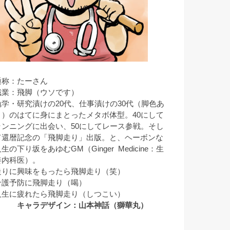
通称：たーさん
職業：飛脚（ウソです）
勉学・研究漬けの20代、仕事漬けの30代（脚色あ
り）のはてに身にまとったメタボ体型。40にして
ランニングに出会い、50にしてレース参戦。そし
て還暦記念の「飛脚走り」出版。と、ヘーボンな
生の下り坂をあゆむGM（Ginger Medicine：生
姜内科医）。
走りに興味をもったら飛脚走り（笑）
介護予防に飛脚走り（喝）
人生に疲れたら飛脚走り（しつこい）
キャラデザイン：山本神話（獅華丸）