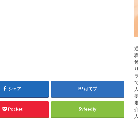
シェア
はてブ
人
Pocket
feedly