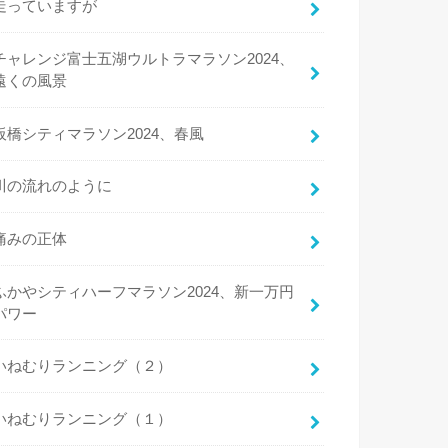
走っていますが
チャレンジ富士五湖ウルトラマラソン2024、
遠くの風景
板橋シティマラソン2024、春風
川の流れのように
痛みの正体
ふかやシティハーフマラソン2024、新一万円
パワー
いねむりランニング（２）
いねむりランニング（１）