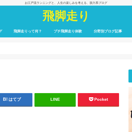
お江戸流ランニングと、人生の楽しみを考える、脱力系ブログ
飛脚走り
グ
飛脚走りって何？
プチ飛脚走り体験
分野別ブログ記事
飛脚走りのレース日記
飛脚走りへの招待
飛脚走りの心得
飛脚走りの理論
飛脚走りへの実践
飛脚走りと身体感覚
つれずれ雑記
出会いの一冊、一場面
飛脚走りと食の楽しみ
飛脚走りと養生
最初のごあいさつ
はてブ
LINE
Pocket