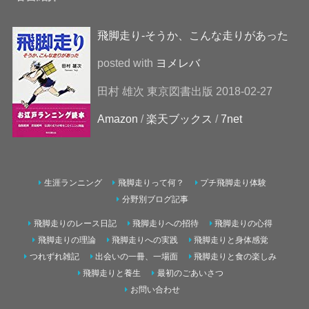
飛脚走り-そうか、こんな走りがあった
posted with
ヨメレバ
田村 雄次 東京図書出版 2018-02-27
Amazon
/
楽天ブックス
/
7net
生涯ランニング
飛脚走りって何？
プチ飛脚走り体験
分野別ブログ記事
飛脚走りのレース日記
飛脚走りへの招待
飛脚走りの心得
飛脚走りの理論
飛脚走りへの実践
飛脚走りと身体感覚
つれずれ雑記
出会いの一冊、一場面
飛脚走りと食の楽しみ
飛脚走りと養生
最初のごあいさつ
お問い合わせ