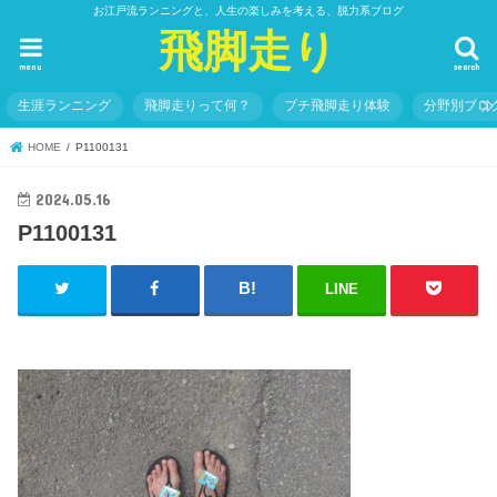
お江戸流ランニングと、人生の楽しみを考える、脱力系ブログ
飛脚走り
menu
search
生涯ランニング
飛脚走りって何？
プチ飛脚走り体験
分野別ブロ
HOME
P1100131
2024.05.16
P1100131
LINE