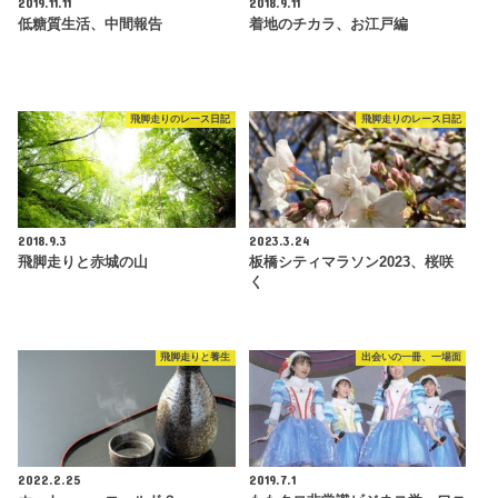
2019.11.11
2018.9.11
低糖質生活、中間報告
着地のチカラ、お江戸編
飛脚走りのレース日記
飛脚走りのレース日記
2018.9.3
2023.3.24
飛脚走りと赤城の山
板橋シティマラソン2023、桜咲
く
飛脚走りと養生
出会いの一冊、一場面
2022.2.25
2019.7.1