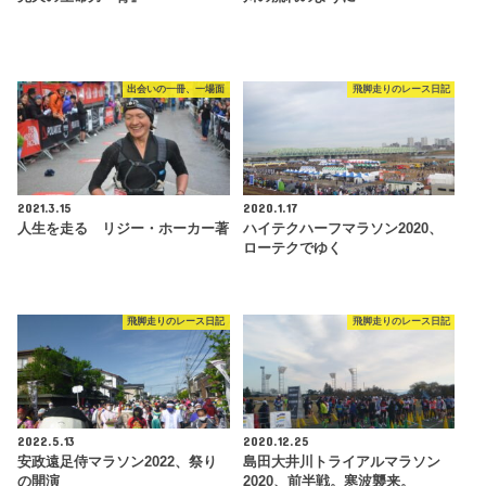
出会いの一冊、一場面
飛脚走りのレース日記
2021.3.15
2020.1.17
人生を走る リジー・ホーカー著
ハイテクハーフマラソン2020、
ローテクでゆく
飛脚走りのレース日記
飛脚走りのレース日記
2022.5.13
2020.12.25
安政遠足侍マラソン2022、祭り
島田大井川トライアルマラソン
の開演
2020、前半戦。寒波襲来。