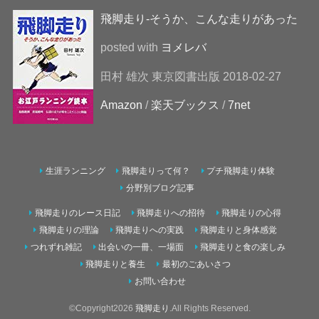
飛脚走り-そうか、こんな走りがあった
posted with
ヨメレバ
田村 雄次 東京図書出版 2018-02-27
Amazon
/
楽天ブックス
/
7net
生涯ランニング
飛脚走りって何？
プチ飛脚走り体験
分野別ブログ記事
飛脚走りのレース日記
飛脚走りへの招待
飛脚走りの心得
飛脚走りの理論
飛脚走りへの実践
飛脚走りと身体感覚
つれずれ雑記
出会いの一冊、一場面
飛脚走りと食の楽しみ
飛脚走りと養生
最初のごあいさつ
お問い合わせ
©Copyright2026
飛脚走り
.All Rights Reserved.