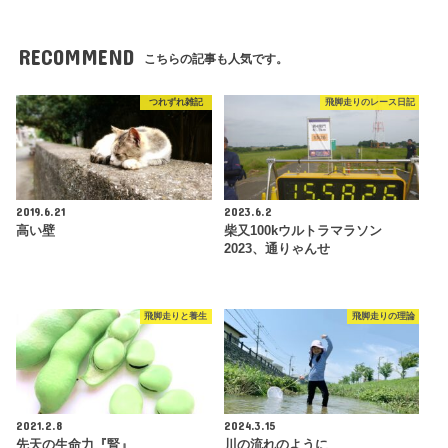
RECOMMEND
こちらの記事も人気です。
つれずれ雑記
飛脚走りのレース日記
2019.6.21
2023.6.2
高い壁
柴又100kウルトラマラソン
2023、通りゃんせ
飛脚走りと養生
飛脚走りの理論
2021.2.8
2024.3.15
先天の生命力『腎』
川の流れのように