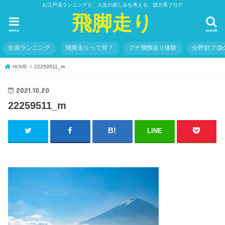
お江戸流ランニングと、人生の楽しみを考える、脱力系ブログ
飛脚走り
menu
search
生涯ランニング
飛脚走りって何？
プチ飛脚走り体験
分野別ブロ
HOME
22259511_m
2021.10.20
22259511_m
LINE