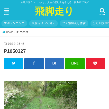
お江戸流ランニングと、人生の楽しみを考える、脱力系ブログ
飛脚走り
menu
search
生涯ランニング
飛脚走りって何？
プチ飛脚走り体験
分野別ブロ
HOME
P1050327
2020.05.15
P1050327
LINE