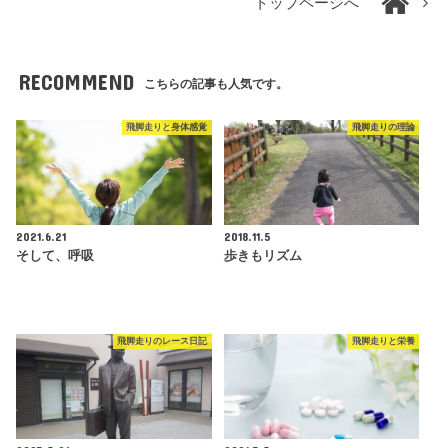
トップページへ
RECOMMEND
こちらの記事も人気です。
飛脚走りと身体感覚
飛脚走りの理論
2021.6.21
2018.11.5
そして、呼吸
歩きもリズム
飛脚走りのレース日記
飛脚走りと栄養