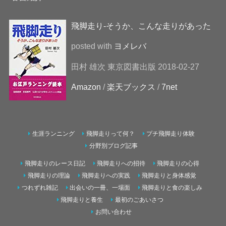
飛脚走り-そうか、こんな走りがあった
posted with
ヨメレバ
田村 雄次 東京図書出版 2018-02-27
Amazon
/
楽天ブックス
/
7net
生涯ランニング
飛脚走りって何？
プチ飛脚走り体験
分野別ブログ記事
飛脚走りのレース日記
飛脚走りへの招待
飛脚走りの心得
飛脚走りの理論
飛脚走りへの実践
飛脚走りと身体感覚
つれずれ雑記
出会いの一冊、一場面
飛脚走りと食の楽しみ
飛脚走りと養生
最初のごあいさつ
お問い合わせ