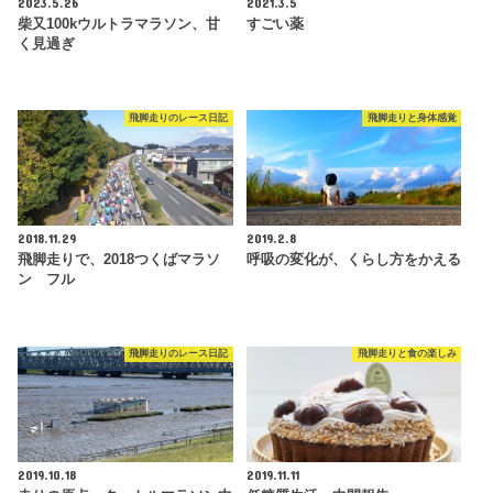
2023.5.26
2021.3.5
柴又100kウルトラマラソン、甘
すごい薬
く見過ぎ
飛脚走りのレース日記
飛脚走りと身体感覚
2018.11.29
2019.2.8
飛脚走りで、2018つくばマラソ
呼吸の変化が、くらし方をかえる
ン フル
飛脚走りのレース日記
飛脚走りと食の楽しみ
2019.10.18
2019.11.11