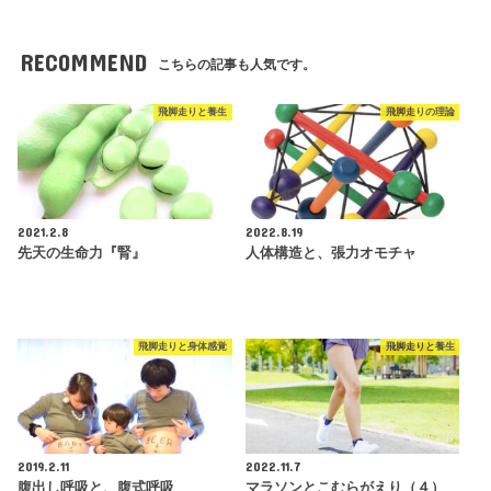
RECOMMEND
こちらの記事も人気です。
飛脚走りと養生
飛脚走りの理論
2021.2.8
2022.8.19
先天の生命力『腎』
人体構造と、張力オモチャ
飛脚走りと身体感覚
飛脚走りと養生
2019.2.11
2022.11.7
腹出し呼吸と、腹式呼吸
マラソンとこむらがえり（４）