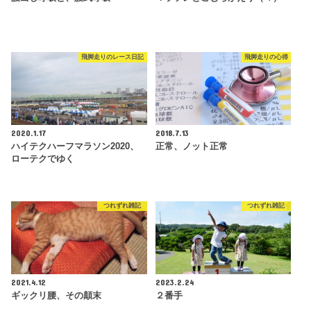
飛脚走りのレース日記
飛脚走りの心得
2020.1.17
2018.7.13
ハイテクハーフマラソン2020、
正常、ノット正常
ローテクでゆく
つれずれ雑記
つれずれ雑記
2021.4.12
2023.2.24
ギックリ腰、その顛末
２番手