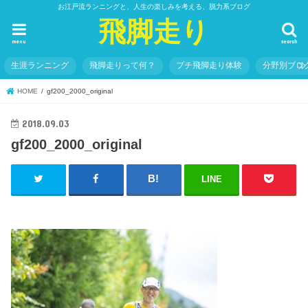
お江戸流ランニングと、人生の楽しみを考える、脱力系ブログ
飛脚走り
menu
search
生涯ランニング
飛脚走りって何？
プチ飛脚走り体験
分野別ブロ
HOME
gf200_2000_original
2018.09.03
gf200_2000_original
LINE