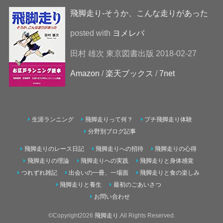
飛脚走り-そうか、こんな走りがあった
posted with
ヨメレバ
田村 雄次 東京図書出版 2018-02-27
Amazon
/
楽天ブックス
/
7net
生涯ランニング
飛脚走りって何？
プチ飛脚走り体験
分野別ブログ記事
飛脚走りのレース日記
飛脚走りへの招待
飛脚走りの心得
飛脚走りの理論
飛脚走りへの実践
飛脚走りと身体感覚
つれずれ雑記
出会いの一冊、一場面
飛脚走りと食の楽しみ
飛脚走りと養生
最初のごあいさつ
お問い合わせ
©Copyright2026
飛脚走り
.All Rights Reserved.