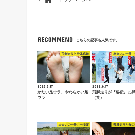
RECOMMEND
こちらの記事も人気です。
飛脚走りと身体感覚
出会いの一冊、
2023.3.17
2022.6.17
かたい足ウラ、やわらかい足
飛脚走りが『秘伝』に
ウラ
（笑）
出会いの一冊、一場面
飛脚走りと食の