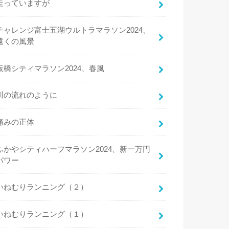
走っていますが
チャレンジ富士五湖ウルトラマラソン2024、
遠くの風景
板橋シティマラソン2024、春風
川の流れのように
痛みの正体
ふかやシティハーフマラソン2024、新一万円
パワー
いねむりランニング（２）
いねむりランニング（１）