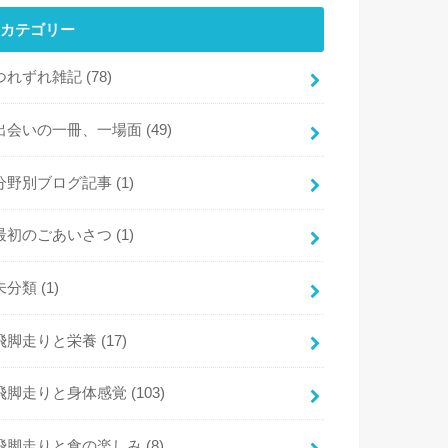
カテゴリー
つれずれ雑記
(78)
出会いの一冊、一場面
(49)
分野別ブログ記事
(1)
最初のごあいさつ
(1)
未分類
(1)
飛脚走りと栄養
(17)
飛脚走りと身体感覚
(103)
飛脚走りと食の楽しみ
(8)