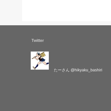
Twitter
たーさん @hikyaku_bashiri