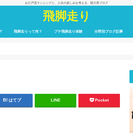
お江戸流ランニングと、人生の楽しみを考える、脱力系ブログ
飛脚走り
グ
飛脚走りって何？
プチ飛脚走り体験
分野別ブログ記事
飛脚走りのレース日記
飛脚走りへの招待
飛脚走りの心得
飛脚走りの理論
飛脚走りへの実践
飛脚走りと身体感覚
つれずれ雑記
出会いの一冊、一場面
飛脚走りと食の楽しみ
飛脚走りと養生
最初のごあいさつ
はてブ
LINE
Pocket