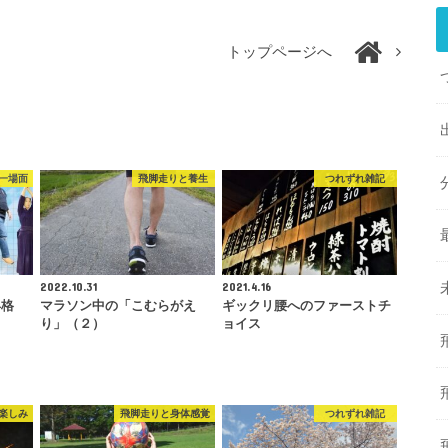
トップページへ
一場面
飛脚走りと養生
つれずれ雑記
2022.10.31
2021.4.16
昇格
マラソン中の「こむらがえ
ギックリ腰へのファーストチ
り」（２）
ョイス
楽しみ
飛脚走りと身体感覚
つれずれ雑記