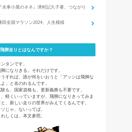
『水車小屋のネネ』津村記久子著、つながり
勝田全国マラソン2024、人生模様
飛脚走りとはなんですか？
カンタンです。
飛脚になりきる。それだけです。
そうすれば、誰が何をいおうと「アッシは飛脚な
んよ」と名のれるんです。
試験も、国家資格も、更新義務も不要です。
と、軽くいっていますが、飛脚になりきってみま
すと、新しい走りの世界がみえてくるんです。
ウソじゃ、ないってば。
くわしくは、本文参照。