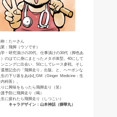
通称：たーさん
職業：飛脚（ウソです）
勉学・研究漬けの20代、仕事漬けの30代（脚色あ
り）のはてに身にまとったメタボ体型。40にして
ランニングに出会い、50にしてレース参戦。そし
て還暦記念の「飛脚走り」出版。と、ヘーボンな
生の下り坂をあゆむGM（Ginger Medicine：生
姜内科医）。
走りに興味をもったら飛脚走り（笑）
介護予防に飛脚走り（喝）
人生に疲れたら飛脚走り（しつこい）
キャラデザイン：山本神話（獅華丸）