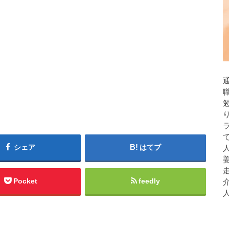
シェア
はてブ
人
Pocket
feedly