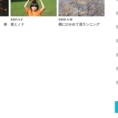
2021.4.2
2020.4.10
ム 体
首とノド
桜にひかれて花ランニング