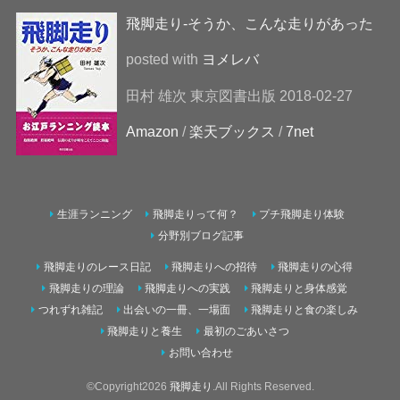
飛脚走り-そうか、こんな走りがあった
posted with
ヨメレバ
田村 雄次 東京図書出版 2018-02-27
Amazon
/
楽天ブックス
/
7net
生涯ランニング
飛脚走りって何？
プチ飛脚走り体験
分野別ブログ記事
飛脚走りのレース日記
飛脚走りへの招待
飛脚走りの心得
飛脚走りの理論
飛脚走りへの実践
飛脚走りと身体感覚
つれずれ雑記
出会いの一冊、一場面
飛脚走りと食の楽しみ
飛脚走りと養生
最初のごあいさつ
お問い合わせ
©Copyright2026
飛脚走り
.All Rights Reserved.