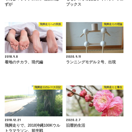
ずが
ブックス
飛脚走りへの実践
飛脚走りの理論
2018.9.8
2020.9.11
着地のチカラ、現代編
ランニングモデル２号、出現
飛脚走りのレース日記
飛脚走りと養生
2018.12.21
2020.2.7
飛脚走りで、2018沖縄100Kウル
旧暦的生活
トラマラソン、前半戦