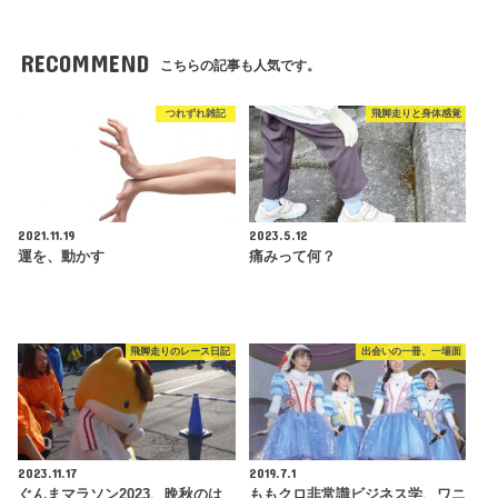
RECOMMEND
こちらの記事も人気です。
つれずれ雑記
飛脚走りと身体感覚
2021.11.19
2023.5.12
運を、動かす
痛みって何？
飛脚走りのレース日記
出会いの一冊、一場面
2023.11.17
2019.7.1
ぐんまマラソン2023、晩秋のは
ももクロ非常識ビジネス学、ワニ