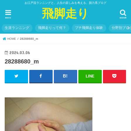
お江戸流ランニングと、人生の楽しみを考える、脱力系ブログ
飛脚走り
menu
search
生涯ランニング
飛脚走りって何？
プチ飛脚走り体験
分野別ブロ
HOME
28288680_m
2024.03.06
28288680_m
LINE