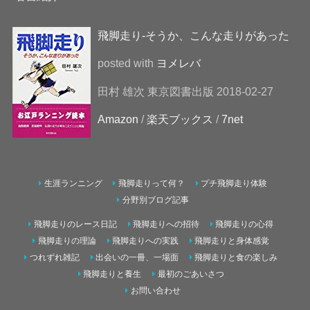
飛脚走り-そうか、こんな走りがあった
posted with
ヨメレバ
田村 雄次 東京図書出版 2018-02-27
Amazon
/
楽天ブックス
/
7net
生涯ランニング
飛脚走りって何？
プチ飛脚走り体験
分野別ブログ記事
飛脚走りのレース日記
飛脚走りへの招待
飛脚走りの心得
飛脚走りの理論
飛脚走りへの実践
飛脚走りと身体感覚
つれずれ雑記
出会いの一冊、一場面
飛脚走りと食の楽しみ
飛脚走りと養生
最初のごあいさつ
お問い合わせ