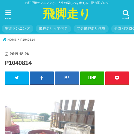
お江戸流ランニングと、人生の楽しみを考える、脱力系ブログ
飛脚走り
menu
search
生涯ランニング
飛脚走りって何？
プチ飛脚走り体験
分野別ブロ
HOME
P1040814
2019.12.24
P1040814
LINE