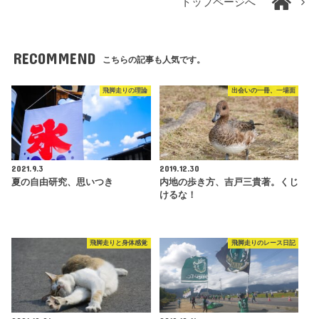
トップページへ
RECOMMEND
こちらの記事も人気です。
飛脚走りの理論
出会いの一冊、一場面
2021.9.3
2019.12.30
夏の自由研究、思いつき
内地の歩き方、吉戸三貴著。くじ
けるな！
飛脚走りと身体感覚
飛脚走りのレース日記