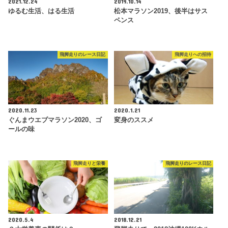
2021.12.24
2019.10.14
ゆるむ生活、はる生活
松本マラソン2019、後半はサス
ペンス
飛脚走りのレース日記
飛脚走りへの招待
2020.11.23
2020.1.21
ぐんまウエブマラソン2020、ゴ
変身のススメ
ールの味
飛脚走りと栄養
飛脚走りのレース日記
2020.5.4
2018.12.21