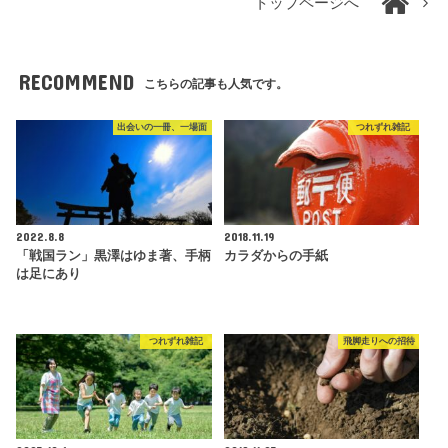
トップページへ
RECOMMEND
こちらの記事も人気です。
出会いの一冊、一場面
つれずれ雑記
2022.8.8
2018.11.19
「戦国ラン」黒澤はゆま著、手柄
カラダからの手紙
は足にあり
つれずれ雑記
飛脚走りへの招待