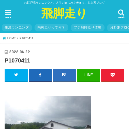
お江戸流ランニングと、人生の楽しみを考える、脱力系ブログ
飛脚走り
menu
search
生涯ランニング
飛脚走りって何？
プチ飛脚走り体験
分野別ブロ
HOME
P1070411
2022.06.22
P1070411
LINE