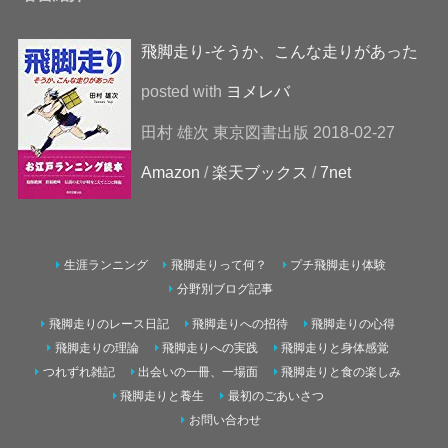
飛脚走り-そうか、こんな走りがあった
posted with
ヨメレバ
田村 雄次 東京図書出版 2018-02-27
Amazon
/
楽天ブックス
/
7net
生涯ランニング
飛脚走りって何？
プチ飛脚走り体験
分野別ブログ記事
飛脚走りのレース日記
飛脚走りへの招待
飛脚走りの心得
飛脚走りの理論
飛脚走りへの実践
飛脚走りと身体感覚
つれずれ雑記
出会いの一冊、一場面
飛脚走りと食の楽しみ
飛脚走りと養生
最初のごあいさつ
お問い合わせ