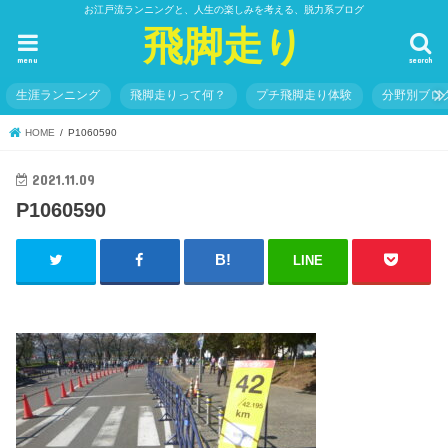
お江戸流ランニングと、人生の楽しみを考える、脱力系ブログ
飛脚走り
menu
search
生涯ランニング
飛脚走りって何？
プチ飛脚走り体験
分野別ブロ
HOME
P1060590
2021.11.09
P1060590
LINE