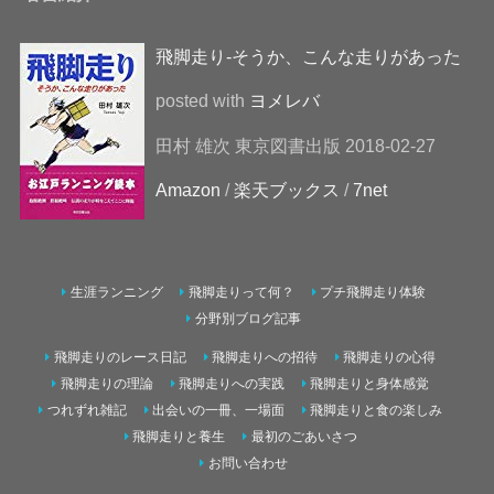
飛脚走り-そうか、こんな走りがあった
posted with
ヨメレバ
田村 雄次 東京図書出版 2018-02-27
Amazon
/
楽天ブックス
/
7net
生涯ランニング
飛脚走りって何？
プチ飛脚走り体験
分野別ブログ記事
飛脚走りのレース日記
飛脚走りへの招待
飛脚走りの心得
飛脚走りの理論
飛脚走りへの実践
飛脚走りと身体感覚
つれずれ雑記
出会いの一冊、一場面
飛脚走りと食の楽しみ
飛脚走りと養生
最初のごあいさつ
お問い合わせ