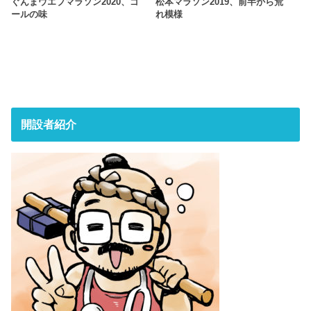
ぐんまウエブマラソン2020、ゴ
松本マラソン2019、前半から荒
ールの味
れ模様
開設者紹介