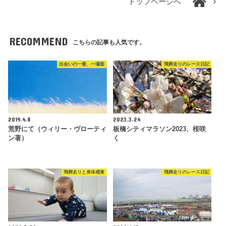
トップページへ
RECOMMEND
こちらの記事も人気です。
出会いの一冊、一場面
飛脚走りのレース日記
2019.4.8
2023.3.24
荒野にて（ウィリー・ヴローティ
板橋シティマラソン2023、桜咲
ン著）
く
飛脚走りと身体感覚
飛脚走りのレース日記