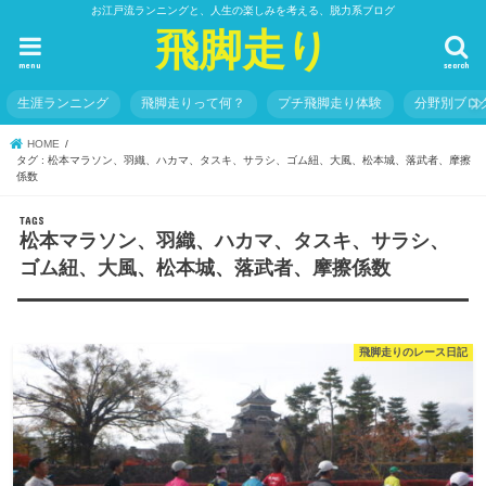
お江戸流ランニングと、人生の楽しみを考える、脱力系ブログ
飛脚走り
menu
search
生涯ランニング
飛脚走りって何？
プチ飛脚走り体験
分野別ブロ
HOME
タグ : 松本マラソン、羽織、ハカマ、タスキ、サラシ、ゴム紐、大風、松本城、落武者、摩擦
係数
松本マラソン、羽織、ハカマ、タスキ、サラシ、
ゴム紐、大風、松本城、落武者、摩擦係数
飛脚走りのレース日記