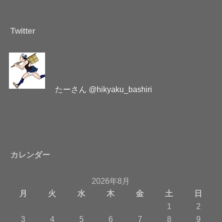
Twitter
たーさん @hikyaku_bashiri
カレンダー
2026年8月
月
火
水
木
金
土
日
1
2
3
4
5
6
7
8
9