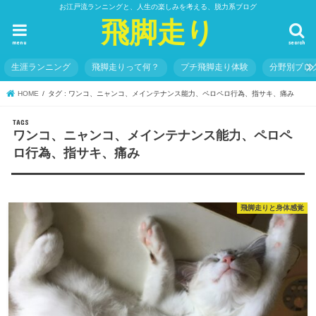
お江戸流ランニングと、人生の楽しみを考える、脱力系ブログ
飛脚走り
menu
search
生涯ランニング
飛脚走りって何？
プチ飛脚走り体験
分野別ブロ
HOME
タグ : ワンコ、ニャンコ、メインテナンス能力、ペロペロ行為、指サキ、痛み
ワンコ、ニャンコ、メインテナンス能力、ペロペ
ロ行為、指サキ、痛み
飛脚走りと身体感覚