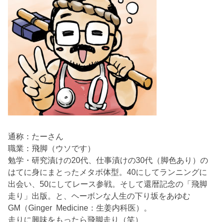
通称：たーさん
職業：飛脚（ウソです）
勉学・研究漬けの20代、仕事漬けの30代（脚色あり）の
はてに身にまとったメタボ体型。40にしてランニングに
出会い、50にしてレース参戦。そして還暦記念の「飛脚
走り」出版。と、ヘーボンな人生の下り坂をあゆむ
GM（Ginger Medicine：生姜内科医）。
走りに興味をもったら飛脚走り（笑）