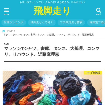
お江戸流ランニングと、人生の楽しみを考える、脱力系ブログ
飛脚走り
menu
search
生涯ランニング
飛脚走りって何？
プチ飛脚走り体験
分野別ブロ
HOME
タグ : マラソンTシャツ、書庫、タンス、大整理、コンマリ、リバウンド、近藤麻理恵
マラソンTシャツ、書庫、タンス、大整理、コンマ
リ、リバウンド、近藤麻理恵
つれずれ雑記