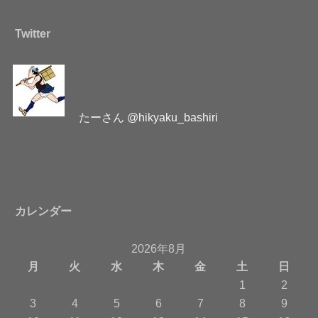
Twitter
たーさん @hikyaku_bashiri
カレンダー
2026年8月
月
火
水
木
金
土
日
1
2
3
4
5
6
7
8
9